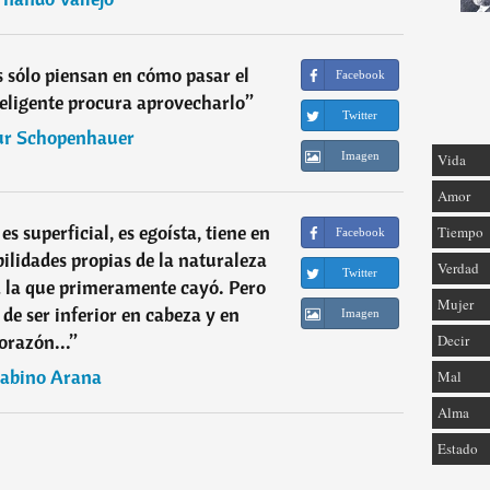
 sólo piensan en cómo pasar el
Facebook
eligente procura aprovecharlo
”
Twitter
ur Schopenhauer
Imagen
Vida
Amor
es superficial, es egoísta, tiene en
Tiempo
Facebook
ilidades propias de la naturaleza
Verdad
Twitter
a la que primeramente cayó. Pero
Mujer
de ser inferior en cabeza y en
Imagen
orazón...
”
Decir
abino Arana
Mal
Alma
Estado