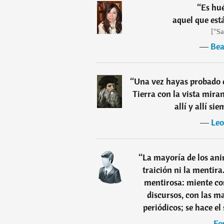
“
Es hué
aquel que est
[“Sa
―
Bea
“
Una vez hayas probado e
Tierra con la vista mira
allí y allí si
―
Leo
“
La mayoría de los ani
traición ni la mentir
mentirosa: miente co
discursos, con las m
periódicos; se hace e
―
Fe