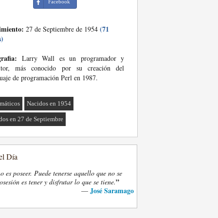
Facebook
imiento:
(71
27 de Septiembre de 1954
s)
rafia:
Larry Wall es un programador y
ritor, más conocido por su creación del
uaje de programación Perl en 1987.
rmáticos
Nacidos en 1954
dos en 27 de Septiembre
el Día
o es poseer. Puede tenerse aquello que no se
”
osesión es tener y disfrutar lo que se tiene.
José Saramago
—