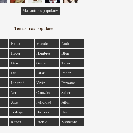
Más autores populares
Temas más populares
Éxito
Mundo
Nada
Hacer
Hombres
Bien
Dios
Gente
Tener
Día
Estar
Poder
Libertad
Vivir
Personas
Ver
Corazón
Saber
Arte
Felicidad
Años
Trabajo
Historia
Hoy
Razón
Pueblo
Momento