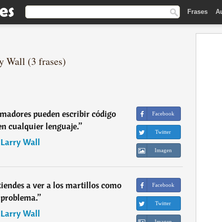
Frases
A
y Wall (3 frases)
madores pueden escribir código
Facebook
n cualquier lenguaje.
”
Twitter
―
Larry Wall
Imagen
 tiendes a ver a los martillos como
Facebook
 problema.
”
Twitter
―
Larry Wall
Imagen