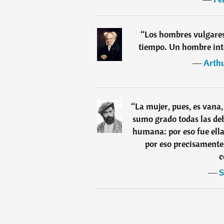
“
Los hombres vulgares
tiempo. Un hombre int
―
Arth
“
La mujer, pues, es vana, 
sumo grado todas las deb
humana: por eso fue ell
por eso precisamente 
c
―
S