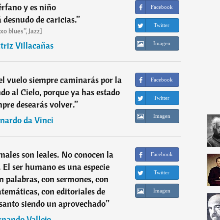
rfano y es niño
Facebook
á desnudo de caricias.
”
Twitter
xo blues”, Jazz]
triz Villacañas
Imagen
l vuelo siempre caminarás por la
Facebook
ndo al Cielo, porque ya has estado
Twitter
empre desearás volver.
”
Imagen
nardo da Vinci
males son leales. No conocen la
Facebook
a. El ser humano es una especie
Twitter
n palabras, con sermones, con
atemáticas, con editoriales de
Imagen
l santo siendo un aprovechado
”
rnando Vallejo