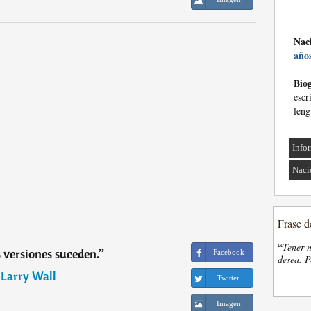
Nac
año
Biog
esc
leng
Info
Naci
Frase d
“
Tener n
 versiones suceden.
”
Facebook
desea. P
―
Larry Wall
Twitter
Imagen