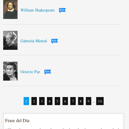
William Shakespeare
Gabriela Mistral
Octavio Paz
1
2
3
4
5
6
7
8
9
...
14
Frase del Día