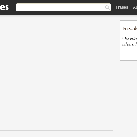
Frases
A
Frase d
“
Es más 
adversi