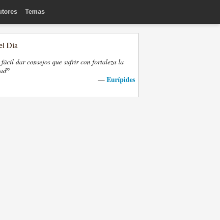
utores
Temas
el Día
fácil dar consejos que sufrir con fortaleza la
”
dad
Eurípides
—