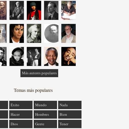
Más autores populares
Temas más populares
Éxito
Mundo
Nada
Hacer
Hombres
Bien
Dios
Gente
Tener