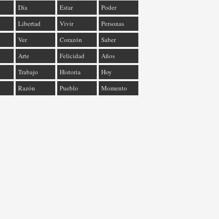
Día
Estar
Poder
Libertad
Vivir
Personas
Ver
Corazón
Saber
Arte
Felicidad
Años
Trabajo
Historia
Hoy
Razón
Pueblo
Momento