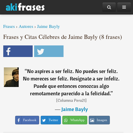
Frases
›
Autores
›
Jaime Bayly
Frases y Citas Célebres de Jaime Bayly (8 frases)
“
No aspires a ser feliz. No puedes ser feliz.
No mereces ser feliz. Resígnate a ser infeliz.
Puede que entonces conozcas algo
remotamente parecido a la felicidad.
”
[Columna Peru21]
―
Jaime Bayly
Facebook
Twitter
WhatsApp
Imagen