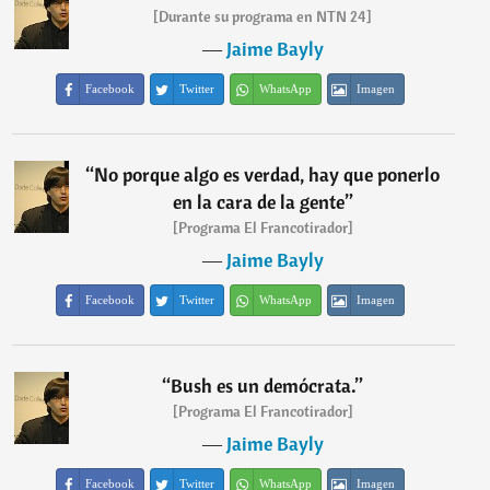
[Durante su programa en NTN 24]
―
Jaime Bayly
Facebook
Twitter
WhatsApp
Imagen
“
No porque algo es verdad, hay que ponerlo
en la cara de la gente
”
[Programa El Francotirador]
―
Jaime Bayly
Facebook
Twitter
WhatsApp
Imagen
“
Bush es un demócrata.
”
[Programa El Francotirador]
―
Jaime Bayly
Facebook
Twitter
WhatsApp
Imagen