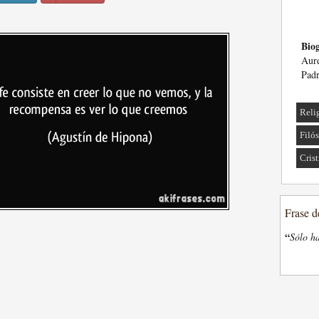
Biog
Aur
Padr
Reli
Filó
Cris
Frase d
“
Sólo ha