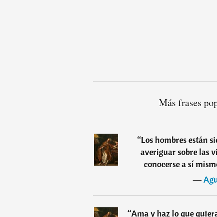
Más frases po
“
Los hombres están si
averiguar sobre las v
conocerse a sí mismo
―
Agu
“
Ama y haz lo que quieras