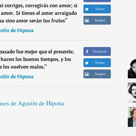
si corriges, corregirás con amor; si
Twitter
amor. Si tienes el amor arraigado
osa sino amor serán tus frutos
”
Imagen
stín de Hipona
pasado fue mejor que el presente;
Facebook
e hacen los buenos tiempos, y los
Twitter
ue los vuelven malos.
”
Imagen
stín de Hipona
rases de Agustín de Hipona