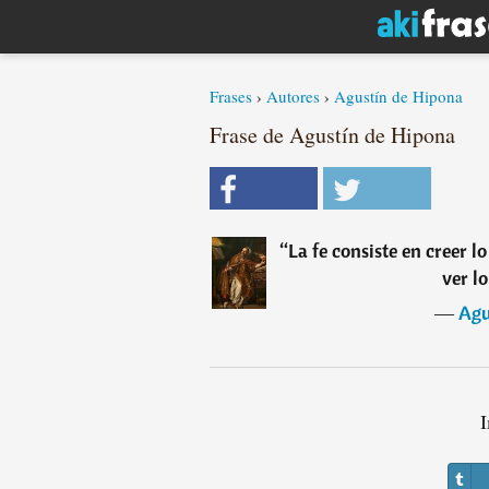
Frases
›
Autores
›
Agustín de Hipona
Frase de Agustín de Hipona
“
La fe consiste en creer 
ver l
―
Agu
I