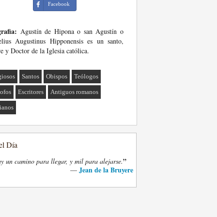
Facebook
rafia:
Agustín de Hipona o san Agustín o
elius Augustinus Hipponensis es un santo,
e y Doctor de la Iglesia católica.
giosos
Santos
Obispos
Teólogos
sofos
Escritores
Antiguos romanos
tianos
el Día
”
y un camino para llegar, y mil para alejarse.
Jean de la Bruyere
—