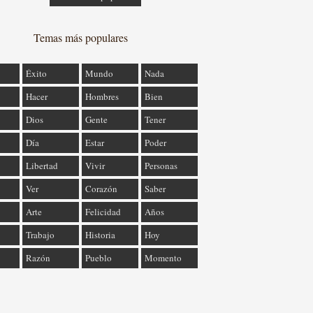
Temas más populares
Éxito
Mundo
Nada
Hacer
Hombres
Bien
Dios
Gente
Tener
Día
Estar
Poder
Libertad
Vivir
Personas
Ver
Corazón
Saber
Arte
Felicidad
Años
Trabajo
Historia
Hoy
Razón
Pueblo
Momento