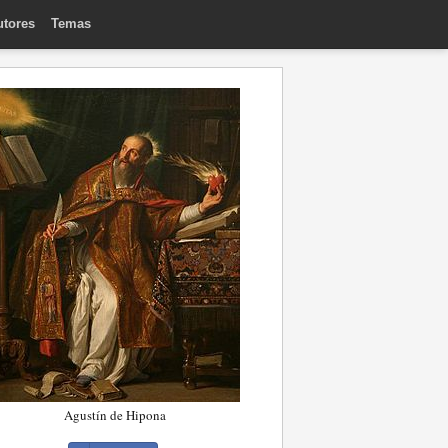
utores
Temas
Agustín de Hipona