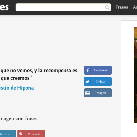
Frases
A
lo que no vemos, y la recompensa es
Facebook
o que creemos
”
Twitter
stín de Hipona
Imagen
magen con frase:
tumblr
Pinterest