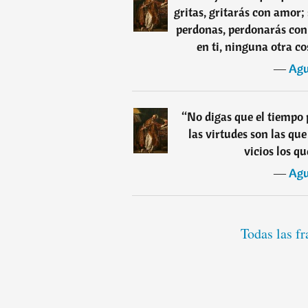
gritas, gritarás con amor; 
perdonas, perdonarás con 
en ti, ninguna otra c
―
Agu
“
No digas que el tiempo 
las virtudes son las qu
vicios los q
―
Agu
Todas las f