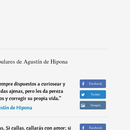
pulares de Agustín de Hipona
empre dispuestos a curiosear y
Facebook
idas ajenas, pero les da pereza
Twitter
s y corregir su propia vida.
”
Imagen
stín de Hipona
. Si callas, callarás con amor; si
Facebook