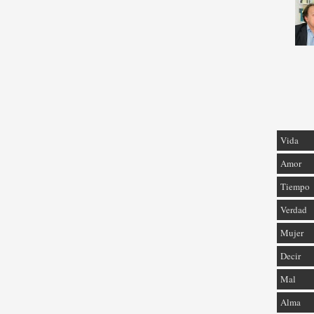
Vida
Amor
Tiempo
Verdad
Mujer
Decir
Mal
Alma