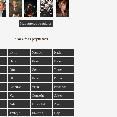
Más autores populares
Temas más populares
Éxito
Mundo
Nada
Hacer
Hombres
Bien
Dios
Gente
Tener
Día
Estar
Poder
Libertad
Vivir
Personas
Ver
Corazón
Saber
Arte
Felicidad
Años
Trabajo
Historia
Hoy