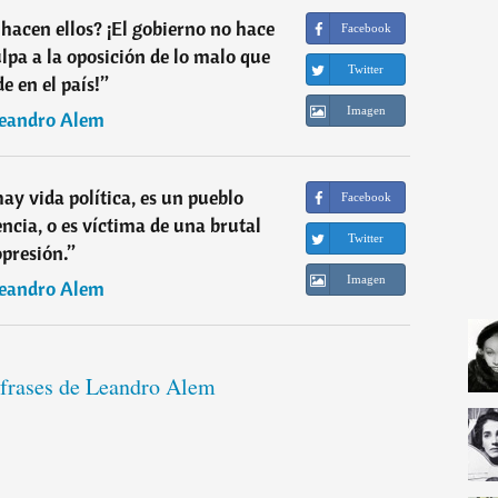
e hacen ellos? ¡El gobierno no hace
Facebook
ulpa a la oposición de lo malo que
Twitter
e en el país!
”
Imagen
eandro Alem
ay vida política, es un pueblo
Facebook
cia, o es víctima de una brutal
Twitter
opresión.
”
Imagen
eandro Alem
 frases de Leandro Alem