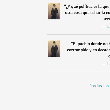
“
¿Y qué política es la qu
otra cosa que echar la c
suced
―
L
“
El pueblo donde no h
corrompido y en decaden
―
L
Todas las