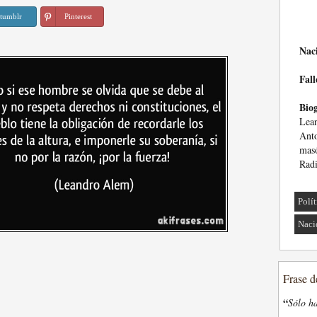
tumblr
Pinterest
Nac
Fall
Biog
Lea
Anto
mas
Radi
Polí
Naci
Frase d
“
Sólo ha