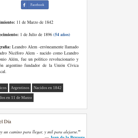
Facebook
imiento:
11 de Marzo de 1842
ecimiento:
(54 años)
1 de Julio de 1896
rafia:
Leandro Alem -erróneamente llamado
ndro Nicéforo Alem - nacido como Leandro
nio Além, fue un político revolucionario y
ón argentino fundador de la Unión Cívica
cal.
ticos
Argentinos
Nacidos en 1842
dos en 11 de Marzo
el Día
”
y un camino para llegar, y mil para alejarse.
Jean de la Bruyere
—