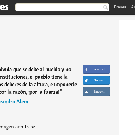
Frases
A
olvida que se debe al pueblo y no
Facebook
nstituciones, el pueblo tiene la
Twitter
os deberes de la altura, e imponerle
por la razón, ¡por la fuerza!
”
Imagen
eandro Alem
magen con frase: