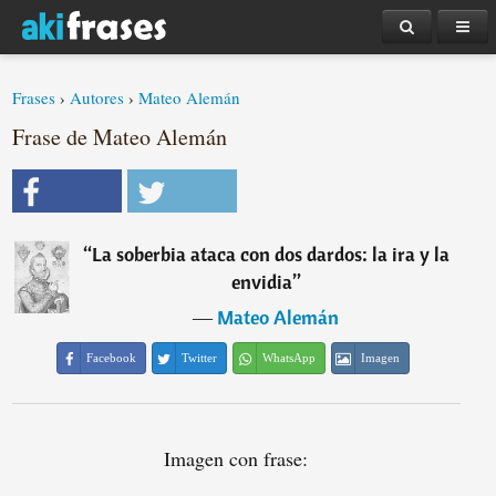
Frases
›
Autores
›
Mateo Alemán
Frase de Mateo Alemán
“
La soberbia ataca con dos dardos: la ira y la
envidia
”
―
Mateo Alemán
Facebook
Twitter
WhatsApp
Imagen
Imagen con frase: