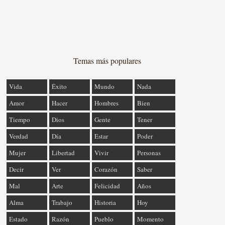
Temas más populares
Vida
Éxito
Mundo
Nada
Amor
Hacer
Hombres
Bien
Tiempo
Dios
Gente
Tener
Verdad
Día
Estar
Poder
Mujer
Libertad
Vivir
Personas
Decir
Ver
Corazón
Saber
Mal
Arte
Felicidad
Años
Alma
Trabajo
Historia
Hoy
Estado
Razón
Pueblo
Momento