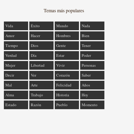
Temas más populares
Vida
Éxito
Mundo
Nada
Amor
Hacer
Hombres
Bien
Tiempo
Dios
Gente
Tener
Verdad
Día
Estar
Poder
Mujer
Libertad
Vivir
Personas
Decir
Ver
Corazón
Saber
Mal
Arte
Felicidad
Años
Alma
Trabajo
Historia
Hoy
Estado
Razón
Pueblo
Momento