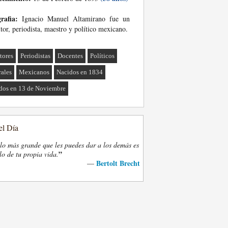
rafia:
Ignacio Manuel Altamirano fue un
itor, periodista, maestro y político mexicano.
tores
Periodistas
Docentes
Políticos
rales
Mexicanos
Nacidos en 1834
dos en 13 de Noviembre
el Día
lo más grande que les puedes dar a los demás es
”
lo de tu propia vida.
Bertolt Brecht
—