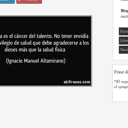
Biog
escr
Escri
Libe
Naci
Frase d
“
El rega
el ejemp