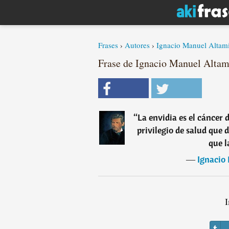
Frases
›
Autores
›
Ignacio Manuel Altam
Frase de Ignacio Manuel Altam
“
La envidia es el cáncer 
privilegio de salud que 
que l
―
Ignacio
I