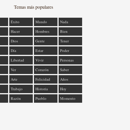
Temas más populares
Éxito
Mundo
Nada
Hacer
Hombres
Bien
Dios
Gente
Tener
Día
Estar
Poder
Libertad
Vivir
Personas
Ver
Corazón
Saber
Arte
Felicidad
Años
Trabajo
Historia
Hoy
Razón
Pueblo
Momento