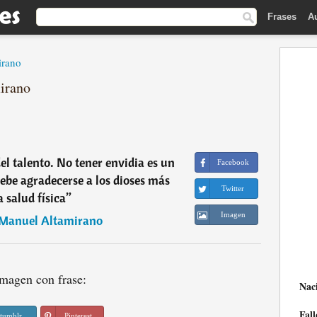
Frases
A
irano
irano
del talento. No tener envidia es un
Facebook
debe agradecerse a los dioses más
Twitter
a salud física
”
Imagen
 Manuel Altamirano
magen con frase:
Nac
Fall
tumblr
Pinterest