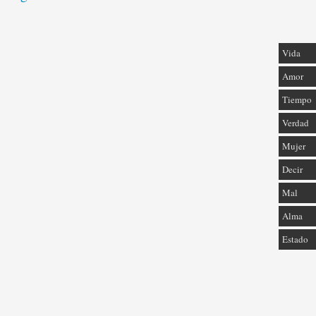
Vida
Amor
Tiempo
Verdad
Mujer
Decir
Mal
Alma
Estado