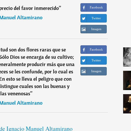
 precio del favor inmerecido
”
Facebook
 Manuel Altamirano
Twitter
Imagen
itud son dos flores raras que se
Facebook
Sólo Dios se encarga de su cultivo;
Twitter
generalmente producir más que una
eces se les confunde, por lo cual es
Imagen
En esto se lleva el peligro que con
distingue cuales son las buenas y
 las venenosas
”
 Manuel Altamirano
s de Ignacio Manuel Altamirano