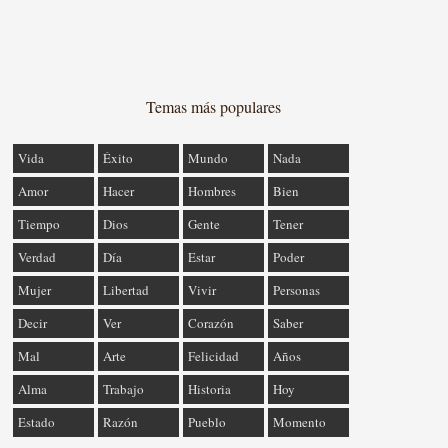
Temas más populares
Vida
Éxito
Mundo
Nada
Amor
Hacer
Hombres
Bien
Tiempo
Dios
Gente
Tener
Verdad
Día
Estar
Poder
Mujer
Libertad
Vivir
Personas
Decir
Ver
Corazón
Saber
Mal
Arte
Felicidad
Años
Alma
Trabajo
Historia
Hoy
Estado
Razón
Pueblo
Momento