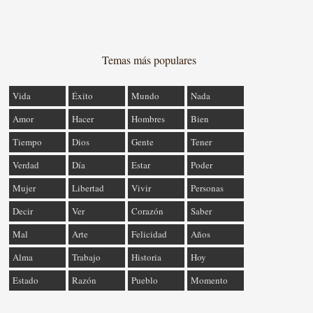
Temas más populares
Vida
Éxito
Mundo
Nada
Amor
Hacer
Hombres
Bien
Tiempo
Dios
Gente
Tener
Verdad
Día
Estar
Poder
Mujer
Libertad
Vivir
Personas
Decir
Ver
Corazón
Saber
Mal
Arte
Felicidad
Años
Alma
Trabajo
Historia
Hoy
Estado
Razón
Pueblo
Momento