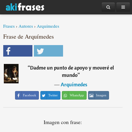
Frases
›
Autores
›
Arquímedes
Frase de Arquímedes
“
Dadme un punto de apoyo y moveré el
mundo
”
―
Arquímedes
Facebook
Twitter
WhatsApp
Imagen
Imagen con frase: