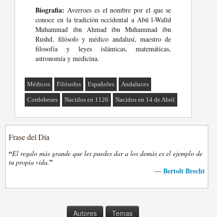
Biografia:
Averroes es el nombre por el que se
conoce en la tradición occidental a Abū l-Walīd
Muhammad ibn Ahmad ibn Muhammad ibn
Rushd, filósofo y médico andalusí, maestro de
filosofía y leyes islámicas, matemáticas,
astronomía y medicina.
Médicos
Filósofos
Españoles
Andaluces
Cordobeses
Nacidos en 1126
Nacidos en 14 de Abril
Frase del Día
“
El regalo más grande que les puedes dar a los demás es el ejemplo de
”
tu propia vida.
Bertolt Brecht
—
Autores
Temas