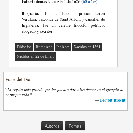
Fallecimiento:
(65 años)
9 de Abril de 1626
Biografia:
Francis Bacon, primer barón
Verulam, vizconde de Saint Albans y canciller de
Inglaterra, fue un célebre filósofo, político,
abogado y escritor.
Filósofos
Británicos
Ingleses
Nacidos en 1561
Nacidos en 22 de Enero
Frase del Día
“
El regalo más grande que les puedes dar a los demás es el ejemplo de
”
tu propia vida.
Bertolt Brecht
—
Autores
Temas