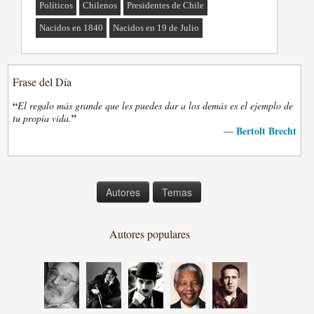
Políticos
Chilenos
Presidentes de Chile
Nacidos en 1840
Nacidos en 19 de Julio
Frase del Día
“
El regalo más grande que les puedes dar a los demás es el ejemplo de
”
tu propia vida.
Bertolt Brecht
—
Autores
Temas
Autores populares