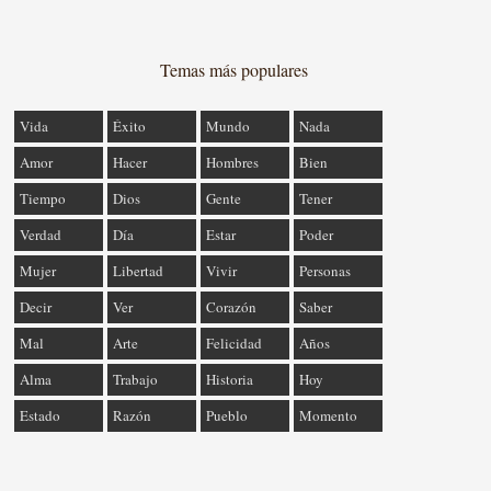
Temas más populares
Vida
Éxito
Mundo
Nada
Amor
Hacer
Hombres
Bien
Tiempo
Dios
Gente
Tener
Verdad
Día
Estar
Poder
Mujer
Libertad
Vivir
Personas
Decir
Ver
Corazón
Saber
Mal
Arte
Felicidad
Años
Alma
Trabajo
Historia
Hoy
Estado
Razón
Pueblo
Momento