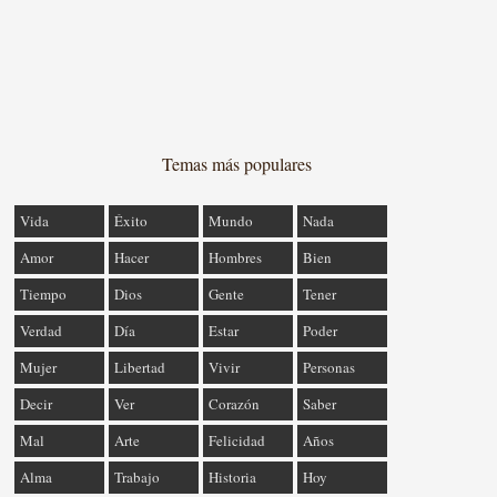
Temas más populares
Vida
Éxito
Mundo
Nada
Amor
Hacer
Hombres
Bien
Tiempo
Dios
Gente
Tener
Verdad
Día
Estar
Poder
Mujer
Libertad
Vivir
Personas
Decir
Ver
Corazón
Saber
Mal
Arte
Felicidad
Años
Alma
Trabajo
Historia
Hoy