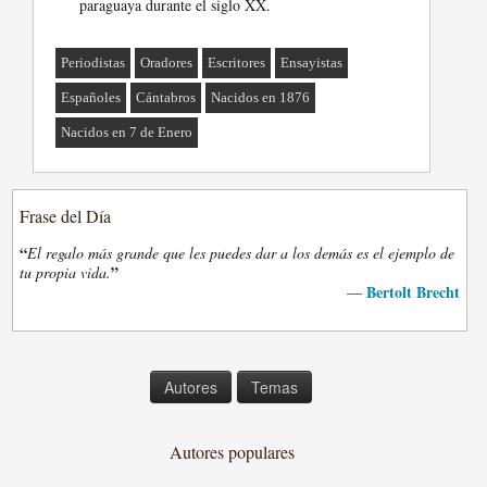
paraguaya durante el siglo XX.
Periodistas
Oradores
Escritores
Ensayistas
Españoles
Cántabros
Nacidos en 1876
Nacidos en 7 de Enero
Frase del Día
“
El regalo más grande que les puedes dar a los demás es el ejemplo de
”
tu propia vida.
Bertolt Brecht
—
Autores
Temas
Autores populares