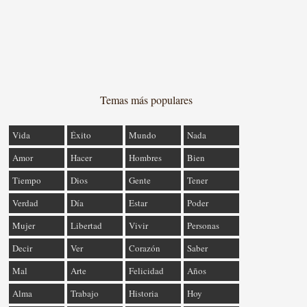
Temas más populares
Vida
Éxito
Mundo
Nada
Amor
Hacer
Hombres
Bien
Tiempo
Dios
Gente
Tener
Verdad
Día
Estar
Poder
Mujer
Libertad
Vivir
Personas
Decir
Ver
Corazón
Saber
Mal
Arte
Felicidad
Años
Alma
Trabajo
Historia
Hoy