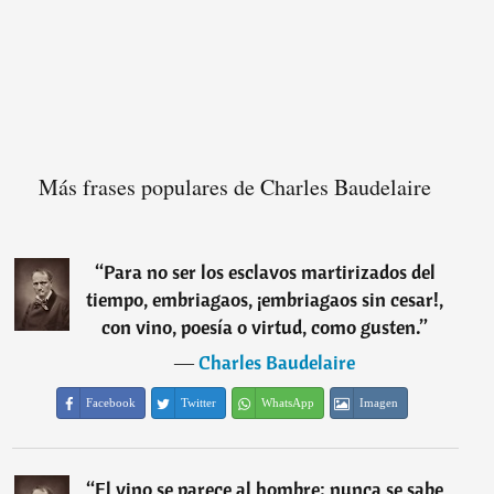
Más frases populares de Charles Baudelaire
“
Para no ser los esclavos martirizados del
tiempo, embriagaos, ¡embriagaos sin cesar!,
con vino, poesía o virtud, como gusten.
”
―
Charles Baudelaire
Facebook
Twitter
WhatsApp
Imagen
“
El vino se parece al hombre: nunca se sabe