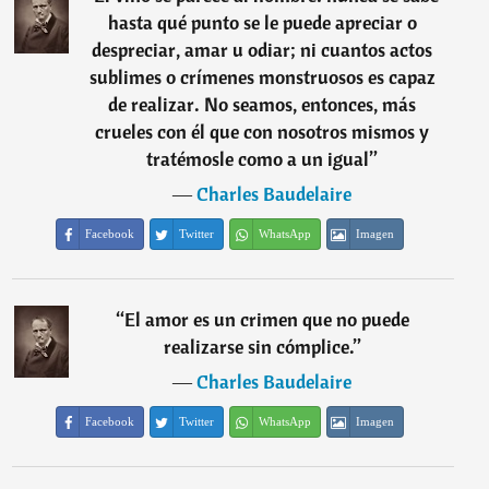
hasta qué punto se le puede apreciar o
despreciar, amar u odiar; ni cuantos actos
sublimes o crímenes monstruosos es capaz
de realizar. No seamos, entonces, más
crueles con él que con nosotros mismos y
tratémosle como a un igual
”
―
Charles Baudelaire
Facebook
Twitter
WhatsApp
Imagen
“
El amor es un crimen que no puede
realizarse sin cómplice.
”
―
Charles Baudelaire
Facebook
Twitter
WhatsApp
Imagen