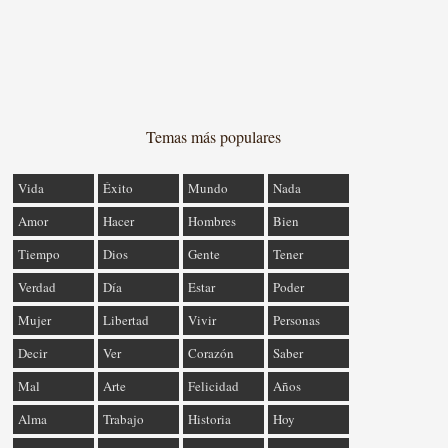
Temas más populares
Vida
Éxito
Mundo
Nada
Amor
Hacer
Hombres
Bien
Tiempo
Dios
Gente
Tener
Verdad
Día
Estar
Poder
Mujer
Libertad
Vivir
Personas
Decir
Ver
Corazón
Saber
Mal
Arte
Felicidad
Años
Alma
Trabajo
Historia
Hoy