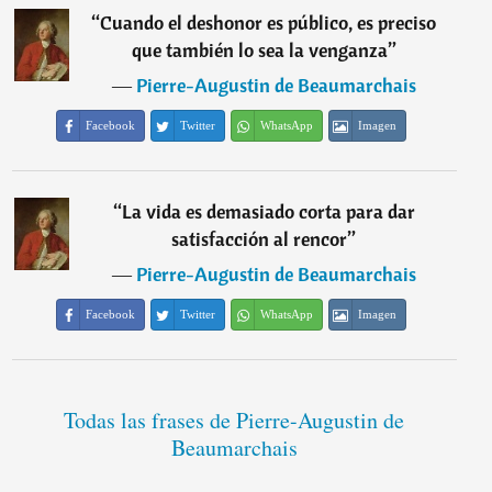
“
Cuando el deshonor es público, es preciso
que también lo sea la venganza
”
―
Pierre-Augustin de Beaumarchais
Facebook
Twitter
WhatsApp
Imagen
“
La vida es demasiado corta para dar
satisfacción al rencor
”
―
Pierre-Augustin de Beaumarchais
Facebook
Twitter
WhatsApp
Imagen
Todas las frases de Pierre-Augustin de
Beaumarchais