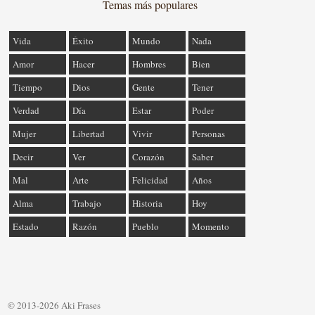
Temas más populares
Vida
Éxito
Mundo
Nada
Amor
Hacer
Hombres
Bien
Tiempo
Dios
Gente
Tener
Verdad
Día
Estar
Poder
Mujer
Libertad
Vivir
Personas
Decir
Ver
Corazón
Saber
Mal
Arte
Felicidad
Años
Alma
Trabajo
Historia
Hoy
Estado
Razón
Pueblo
Momento
© 2013-2026 Aki Frases