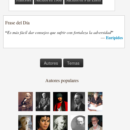
Franceses
Nacidos en 1908
Nacidos en 9 de Enero
Frase del Día
“
”
Es más fácil dar consejos que sufrir con fortaleza la adversidad
Eurípides
—
Autores
Temas
Autores populares