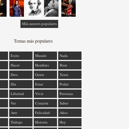
Más autores populares
Temas más populares
Éxito
Mundo
Nada
Hacer
Hombres
Bien
Dios
Gente
Tener
Día
Estar
Poder
Libertad
Vivir
Personas
Ver
Corazón
Saber
Arte
Felicidad
Años
Trabajo
Historia
Hoy