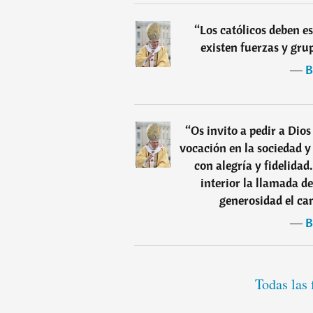
“
Los católicos deben es
existen fuerzas y grup
―
B
“
Os invito a pedir a Dio
vocación en la sociedad y 
con alegría y fidelidad
interior la llamada de
generosidad el ca
―
B
Todas las