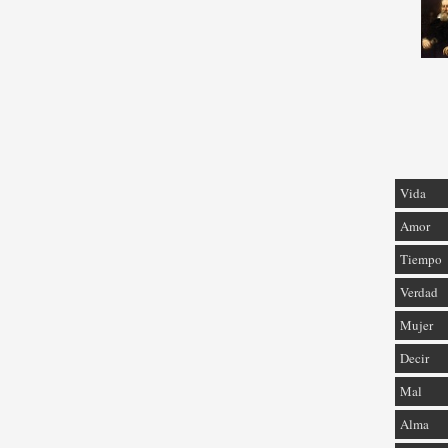
Vida
Amor
Tiempo
Verdad
Mujer
Decir
Mal
Alma