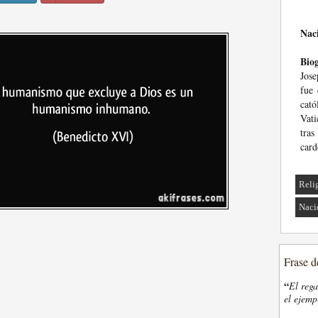
Nac
Biog
Jose
fue 
cat
Vati
tras
card
Reli
Naci
Frase d
“
El rega
el ejemp