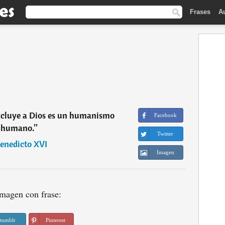
Frases
A
cluye a Dios es un humanismo
Facebook
nhumano.
”
Twitter
enedicto XVI
Imagen
magen con frase:
tumblr
Pinterest