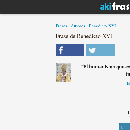
Frases
›
Autores
›
Benedicto XVI
Frase de Benedicto XVI
“
El humanismo que ex
i
―
B
I