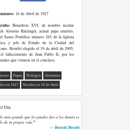
imiento:
16 de Abril de 1927
rafia:
Benedicto XVI, de nombre secular
ph Aloisius Ratzinger, actual papa emérito,
el Sumo Pontífice número 265 de la Iglesia
ólica y jefe de Estado de la Ciudad del
cano. Resultó elegido el 19 de abril de 2005,
 el fallecimiento de Juan Pablo II, por los
enales que votaron en el cónclave.
giosos
Papas
Teólogos
Alemanes
dos en 1927
Nacidos en 16 de Abril
el Día
lo más grande que les puedes dar a los demás es
”
lo de tu propia vida.
Bertolt Brecht
—