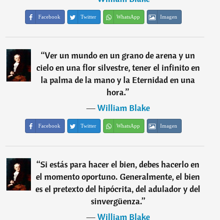
Facebook
Twitter
WhatsApp
Imagen
“
Ver un mundo en un grano de arena y un
cielo en una flor silvestre, tener el infinito en
la palma de la mano y la Eternidad en una
hora.
”
―
William Blake
Facebook
Twitter
WhatsApp
Imagen
“
Si estás para hacer el bien, debes hacerlo en
el momento oportuno. Generalmente, el bien
es el pretexto del hipócrita, del adulador y del
sinvergüenza.
”
―
William Blake