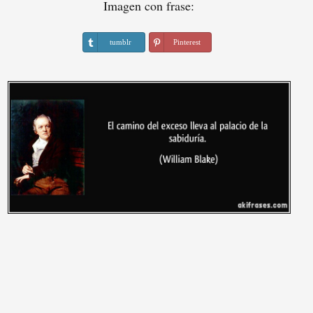
Imagen con frase:
tumblr
Pinterest