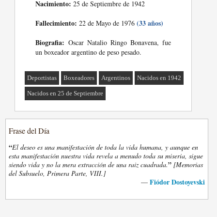
Nacimiento:
25 de Septiembre de 1942
Fallecimiento:
(33 años)
22 de Mayo de 1976
Biografia:
Oscar Natalio Ringo Bonavena, fue
un boxeador argentino de peso pesado.
Deportistas
Boxeadores
Argentinos
Nacidos en 1942
Nacidos en 25 de Septiembre
Frase del Día
“
El deseo es una manifestación de toda la vida humana, y aunque en
esta manifestación nuestra vida revela a menudo toda su miseria, sigue
”
siendo vida y no la mera extracción de una raiz cuadrada.
[Memorias
del Subsuelo, Primera Parte, VIII.]
Fiódor Dostoyevski
—