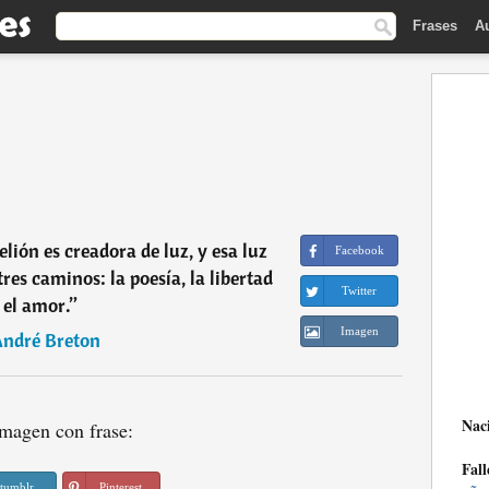
Frases
A
elión es creadora de luz, y esa luz
Facebook
es caminos: la poesía, la libertad
Twitter
 el amor.
”
Imagen
ndré Breton
Nac
magen con frase:
Fall
tumblr
Pinterest