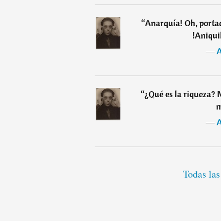
“
Anarquía! Oh, portad
!Aniqui
―
A
“
¿Qué es la riqueza? N
m
―
A
Todas las