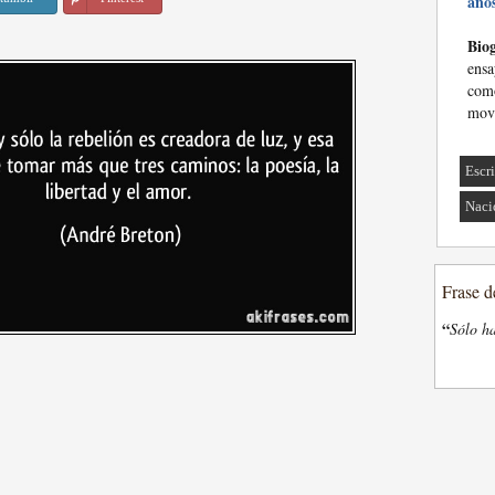
año
Biog
ensa
como
movi
Escri
Naci
Frase d
“
Sólo ha