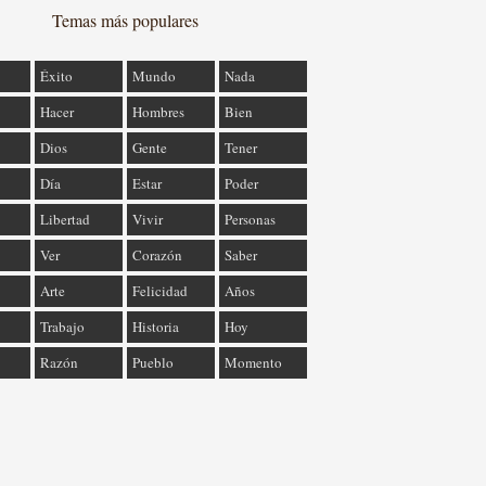
Temas más populares
Éxito
Mundo
Nada
Hacer
Hombres
Bien
Dios
Gente
Tener
Día
Estar
Poder
Libertad
Vivir
Personas
Ver
Corazón
Saber
Arte
Felicidad
Años
Trabajo
Historia
Hoy
Razón
Pueblo
Momento