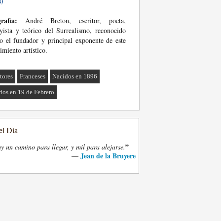
s)
rafia:
André Breton, escritor, poeta,
yista y teórico del Surrealismo, reconocido
 el fundador y principal exponente de este
miento artístico.
tores
Franceses
Nacidos en 1896
dos en 19 de Febrero
el Día
”
y un camino para llegar, y mil para alejarse.
Jean de la Bruyere
—