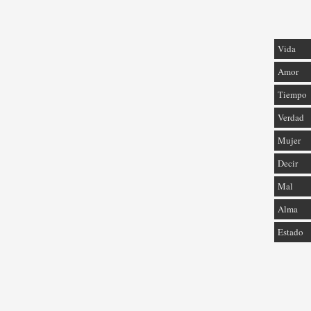
Vida
Amor
Tiempo
Verdad
Mujer
Decir
Mal
Alma
Estado