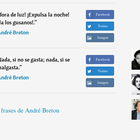
ora de luz! ¡Expulsa la noche!
Facebook
la los gusanos!.
”
Twitter
ndré Breton
Imagen
ada, si no se gasta; nada, si se
Facebook
algasta.
”
Twitter
ndré Breton
Imagen
 frases de André Breton