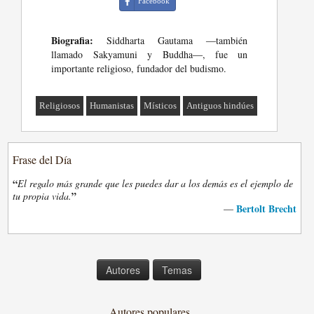
Facebook
Biografia:
Siddharta Gautama ―también
llamado Sakyamuni y Buddha―, fue un
importante religioso, fundador del budismo.
Religiosos
Humanistas
Místicos
Antiguos hindúes
Frase del Día
“
El regalo más grande que les puedes dar a los demás es el ejemplo de
”
tu propia vida.
Bertolt Brecht
—
Autores
Temas
Autores populares