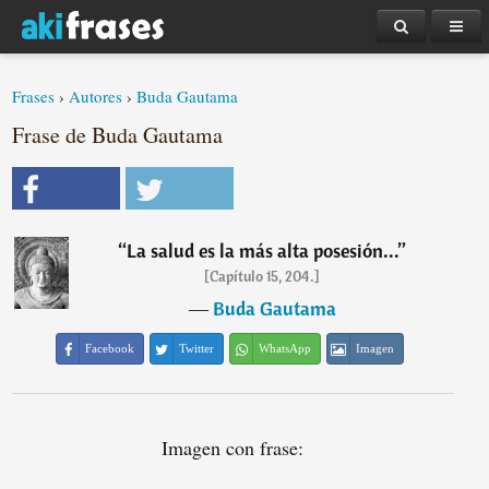
Frases
›
Autores
›
Buda Gautama
Frase de Buda Gautama
“
La salud es la más alta posesión...
”
[Capítulo 15, 204.]
―
Buda Gautama
Facebook
Twitter
WhatsApp
Imagen
Imagen con frase: