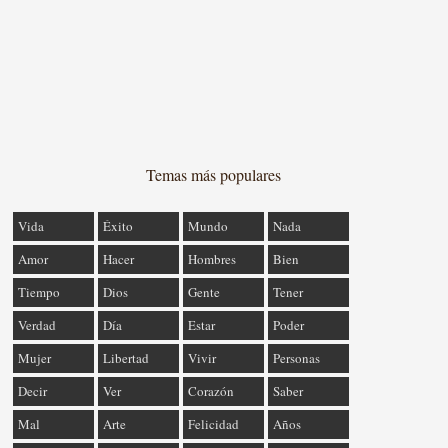
Temas más populares
Vida
Éxito
Mundo
Nada
Amor
Hacer
Hombres
Bien
Tiempo
Dios
Gente
Tener
Verdad
Día
Estar
Poder
Mujer
Libertad
Vivir
Personas
Decir
Ver
Corazón
Saber
Mal
Arte
Felicidad
Años