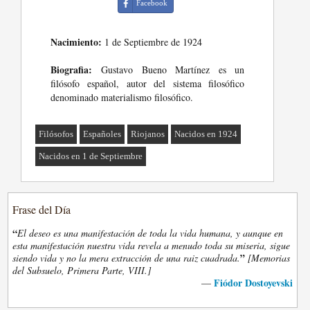
Facebook
Nacimiento:
1 de Septiembre de 1924
Biografia:
Gustavo Bueno Martínez es un
filósofo español, autor del sistema filosófico
denominado materialismo filosófico.
Filósofos
Españoles
Riojanos
Nacidos en 1924
Nacidos en 1 de Septiembre
Frase del Día
“
El deseo es una manifestación de toda la vida humana, y aunque en
esta manifestación nuestra vida revela a menudo toda su miseria, sigue
”
siendo vida y no la mera extracción de una raiz cuadrada.
[Memorias
del Subsuelo, Primera Parte, VIII.]
Fiódor Dostoyevski
—