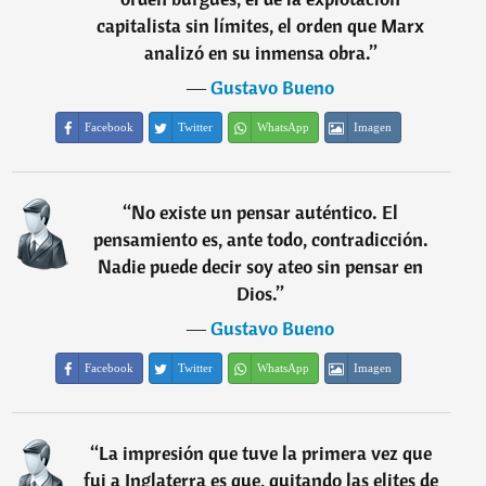
capitalista sin límites, el orden que Marx
analizó en su inmensa obra.
”
―
Gustavo Bueno
Facebook
Twitter
WhatsApp
Imagen
“
No existe un pensar auténtico. El
pensamiento es, ante todo, contradicción.
Nadie puede decir soy ateo sin pensar en
Dios.
”
―
Gustavo Bueno
Facebook
Twitter
WhatsApp
Imagen
“
La impresión que tuve la primera vez que
fui a Inglaterra es que, quitando las elites de