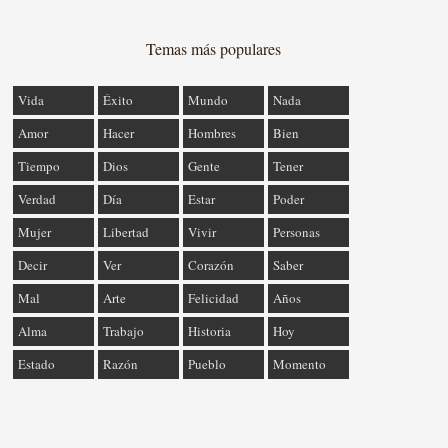
Temas más populares
Vida
Éxito
Mundo
Nada
Amor
Hacer
Hombres
Bien
Tiempo
Dios
Gente
Tener
Verdad
Día
Estar
Poder
Mujer
Libertad
Vivir
Personas
Decir
Ver
Corazón
Saber
Mal
Arte
Felicidad
Años
Alma
Trabajo
Historia
Hoy
Estado
Razón
Pueblo
Momento