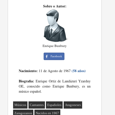
Sobre o Autor:
Enrique Bunbury
Facebook
Nacimiento:
(58 años)
11 de Agosto de 1967
Biografia:
Enrique Ortiz de Landázuri Yzarduy
OE, conocido como Enrique Bunbury, es un
músico español.
Músicos
Cantantes
Españoles
Aragoneses
Zaragozanos
Nacidos en 1967