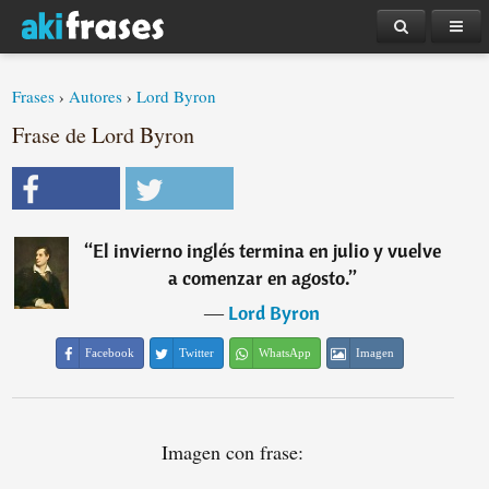
Frases
›
Autores
›
Lord Byron
Frase de Lord Byron
“
El invierno inglés termina en julio y vuelve
a comenzar en agosto.
”
―
Lord Byron
Facebook
Twitter
WhatsApp
Imagen
Imagen con frase: