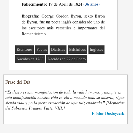
Fallecimiento:
(36 años)
19 de Abril de 1824
Biografia:
George Gordon Byron, sexto Barón
de Byron, fue un poeta inglés considerado uno de
los escritores más versátiles e importantes del
Romanticismo.
Escritores
Poetas
Diaristas
Británicos
Ingleses
Nacidos en 1788
Nacidos en 22 de Enero
Frase del Día
“
El deseo es una manifestación de toda la vida humana, y aunque en
esta manifestación nuestra vida revela a menudo toda su miseria, sigue
”
siendo vida y no la mera extracción de una raiz cuadrada.
[Memorias
del Subsuelo, Primera Parte, VIII.]
Fiódor Dostoyevski
—