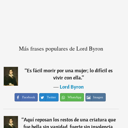
Más frases populares de Lord Byron
“
Es fácil morir por una mujer; lo difícil es
vivir con ella.
”
―
Lord Byron
Facebook
Twitter
WhatsApp
Imagen
“
Aquí reposan los restos de una criatura que
fue bella sin vanidad, fuerte sin insolencia,