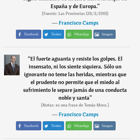
España y de Europa.
”
[Fuente: Las Provincias (28/3/2011)]
―
Francisco Camps
Facebook
Twitter
WhatsApp
Imagen
“
El fuerte aguanta y resiste los golpes. El
insensato, ni los siente siquiera. Sólo un
ignorante no teme las heridas, mientras que
el prudente no permite que el miedo al
sufrimiento le separe jamás de una conducta
noble y santa
”
[Notas: es una frase de Tomás Moro.]
―
Francisco Camps
Facebook
Twitter
WhatsApp
Imagen