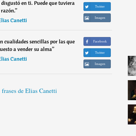
 disgustó en ti. Puede que tuviera
Twitter
razón.
”
Imagen
Elias Canetti
 cualidades sencillas por las que
Facebook
puesto a vender su alma
”
Twitter
Elias Canetti
Imagen
 frases de Elias Canetti