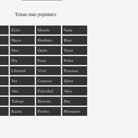
Temas más populares
Éxito
Mundo
Nada
Hacer
Hombres
Bien
Dios
Gente
Tener
Día
Estar
Poder
Libertad
Vivir
Personas
Ver
Corazón
Saber
Arte
Felicidad
Años
Trabajo
Historia
Hoy
Razón
Pueblo
Momento