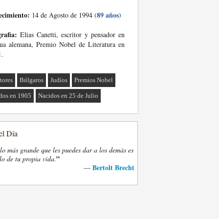
ecimiento:
(89 años)
14 de Agosto de 1994
rafia:
Elias Canetti, escritor y pensador en
ua alemana, Premio Nobel de Literatura en
1.
tores
Búlgaros
Judíos
Premios Nobel
dos en 1905
Nacidos en 25 de Julio
el Día
lo más grande que les puedes dar a los demás es
”
lo de tu propia vida.
Bertolt Brecht
—