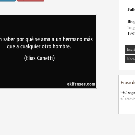
Fall
Biog
leng
198
Escri
Naci
Frase d
“
El rega
el ejemp