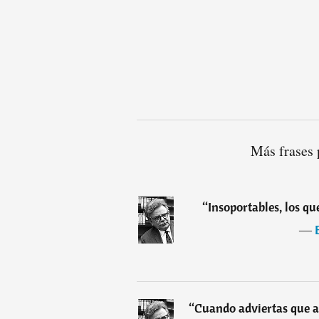
Más frases 
“
Insoportables, los qu
―
“
Cuando adviertas que al