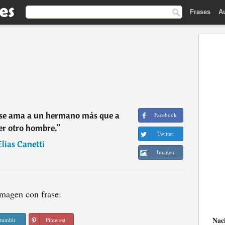
Frases
A
é se ama a un hermano más que a
Facebook
er otro hombre.
”
Twitter
Elias Canetti
Imagen
magen con frase:
Nac
tumblr
Pinterest