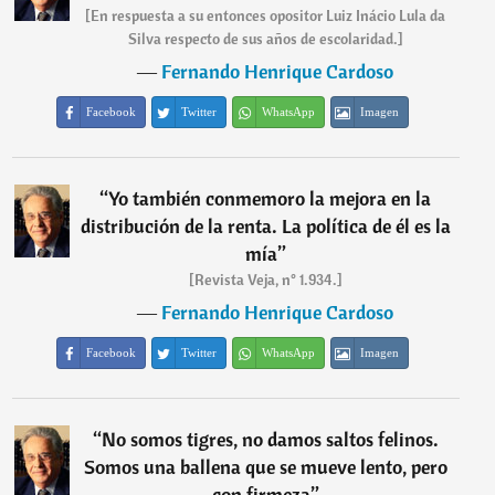
[En respuesta a su entonces opositor Luiz Inácio Lula da
Silva respecto de sus años de escolaridad.]
―
Fernando Henrique Cardoso
Facebook
Twitter
WhatsApp
Imagen
“
Yo también conmemoro la mejora en la
distribución de la renta. La política de él es la
mía
”
[Revista Veja, n° 1.934.]
―
Fernando Henrique Cardoso
Facebook
Twitter
WhatsApp
Imagen
“
No somos tigres, no damos saltos felinos.
Somos una ballena que se mueve lento, pero
con firmeza
”