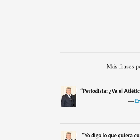
Más frases p
“
Periodista: ¿Va el Atléti
―
E
“
Yo digo lo que quiera c