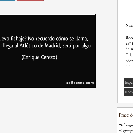
Nac
Biog
29º 
de m
Gil
adem
del 
Espa
Naci
Frase d
“
El rega
el ejemp