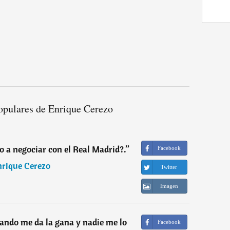
opulares de Enrique Cerezo
co a negociar con el Real Madrid?.
”
Facebook
nrique Cerezo
Twitter
Imagen
uando me da la gana y nadie me lo
Facebook