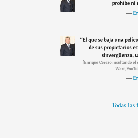
prohíbe ni 
―
E
“
El que se baja una pelíc
de sus propietarios e
sinvergüenza, u
[Enrique Cerezo insultando el d
Wert, YouTub
―
E
Todas las 