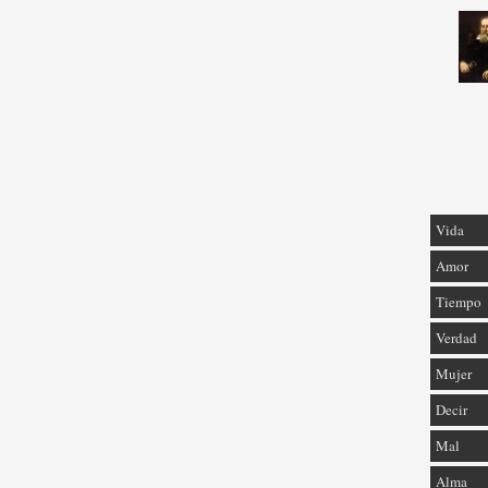
Vida
Amor
Tiempo
Verdad
Mujer
Decir
Mal
Alma