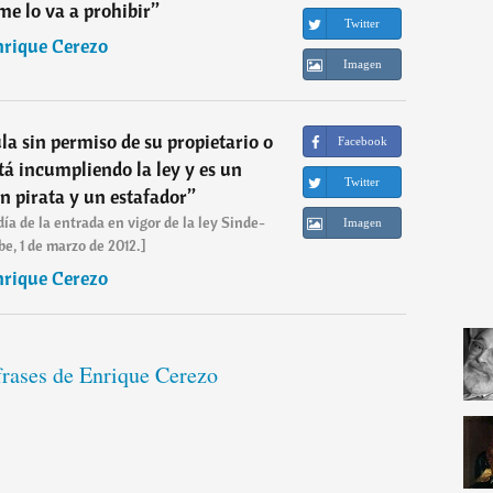
me lo va a prohibir
”
Twitter
nrique Cerezo
Imagen
ula sin permiso de su propietario o
Facebook
stá incumpliendo la ley y es un
Twitter
n pirata y un estafador
”
ía de la entrada en vigor de la ley Sinde-
Imagen
e, 1 de marzo de 2012.]
nrique Cerezo
frases de Enrique Cerezo