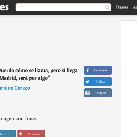
Frases
A
cuerdo cómo se llama, pero si llega
Facebook
 Madrid, será por algo
”
Twitter
nrique Cerezo
Imagen
magen con frase:
tumblr
Pinterest