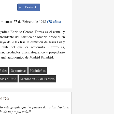
Facebook
imiento:
(78 años)
27 de Febrero de 1948
rafia:
Enrique Cerezo Torres es el actual y
presidente del Atlético de Madrid desde el 28
ayo de 2003 tras la dimisión de Jesús Gil y
, club del que es accionista. Cerezo es,
ás, productor cinematográfico y propietario
canal autonómico de Madrid 8madrid.
ñoles
Deportistas
Madrileños
dos en 1948
Nacidos en 27 de Febrero
el Día
lo más grande que les puedes dar a los demás es
”
lo de tu propia vida.