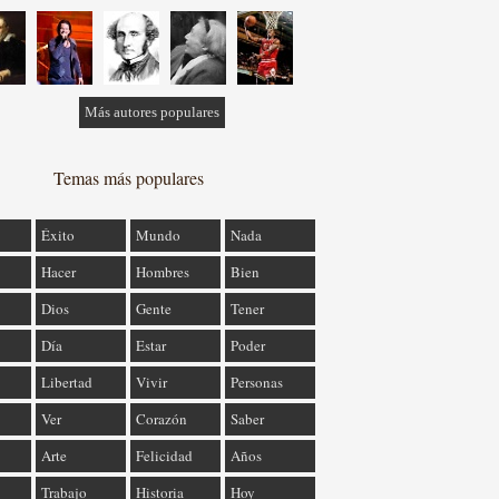
Más autores populares
Temas más populares
Éxito
Mundo
Nada
Hacer
Hombres
Bien
Dios
Gente
Tener
Día
Estar
Poder
Libertad
Vivir
Personas
Ver
Corazón
Saber
Arte
Felicidad
Años
Trabajo
Historia
Hoy