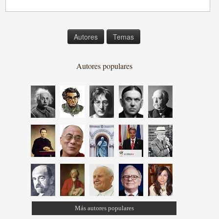
Autores
Temas
Autores populares
Más autores populares