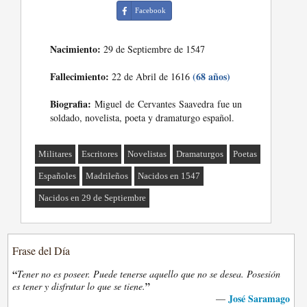
Facebook
Nacimiento:
29 de Septiembre de 1547
Fallecimiento:
(68 años)
22 de Abril de 1616
Biografia:
Miguel de Cervantes Saavedra fue un
soldado, novelista, poeta y dramaturgo español.
Militares
Escritores
Novelistas
Dramaturgos
Poetas
Españoles
Madrileños
Nacidos en 1547
Nacidos en 29 de Septiembre
Frase del Día
“
Tener no es poseer. Puede tenerse aquello que no se desea. Posesión
”
es tener y disfrutar lo que se tiene.
José Saramago
—