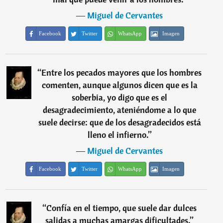
―
Miguel de Cervantes
Facebook
Twitter
WhatsApp
Imagen
“
Entre los pecados mayores que los hombres
comenten, aunque algunos dicen que es la
soberbia, yo digo que es el
desagradecimiento, ateniéndome a lo que
suele decirse: que de los desagradecidos está
lleno el infierno.
”
―
Miguel de Cervantes
Facebook
Twitter
WhatsApp
Imagen
“
Confía en el tiempo, que suele dar dulces
salidas a muchas amargas dificultades.
”