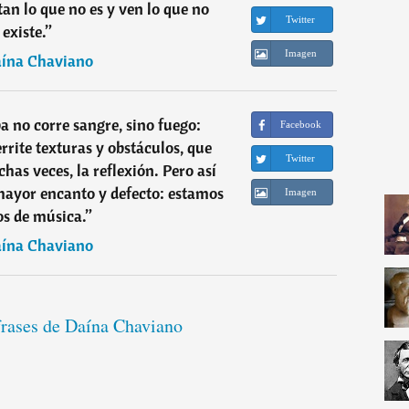
an lo que no es y ven lo que no
Twitter
existe.
”
Imagen
ína Chaviano
a no corre sangre, sino fuego:
Facebook
rrite texturas y obstáculos, que
Twitter
has veces, la reflexión. Pero así
mayor encanto y defecto: estamos
Imagen
s de música.
”
ína Chaviano
frases de Daína Chaviano