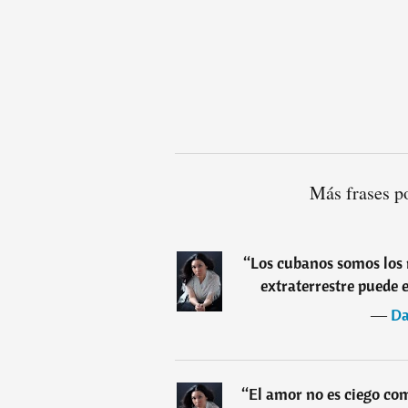
Más frases p
“
Los cubanos somos los 
extraterrestre puede e
―
Da
“
El amor no es ciego com