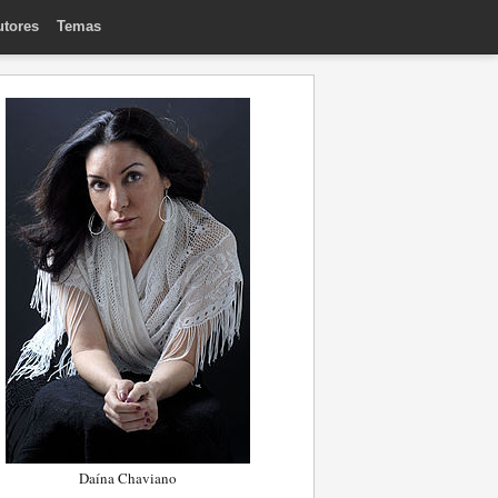
utores
Temas
Daína Chaviano