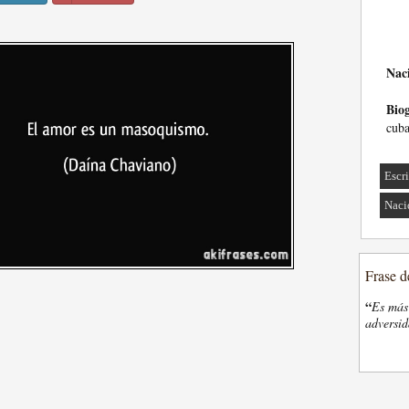
Nac
Biog
cuba
Escri
Naci
Frase d
“
Es más 
adversi