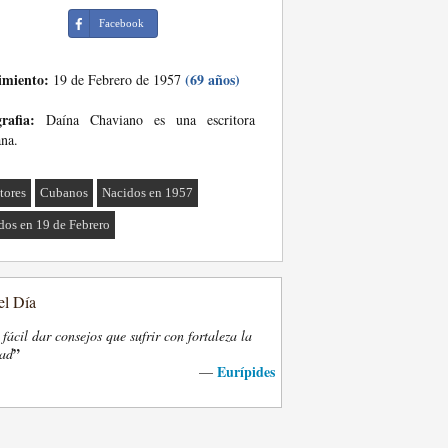
Facebook
imiento:
(69 años)
19 de Febrero de 1957
rafia:
Daína Chaviano es una escritora
na.
tores
Cubanos
Nacidos en 1957
dos en 19 de Febrero
el Día
fácil dar consejos que sufrir con fortaleza la
”
dad
Eurípides
—