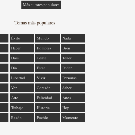
Más autores populares
Temas más populares
Éxito
Mundo
Nada
Hacer
Hombres
Bien
Dios
Gente
Tener
Día
Estar
Poder
Libertad
Vivir
Personas
Ver
Corazón
Saber
Arte
Felicidad
Años
Trabajo
Historia
Hoy
Razón
Pueblo
Momento