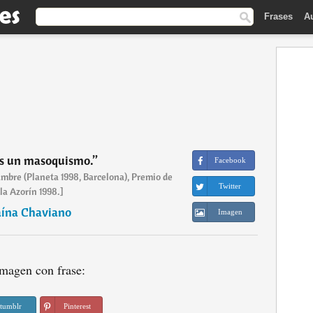
Frases
A
es un masoquismo.
”
Facebook
ambre (Planeta 1998, Barcelona), Premio de
Twitter
a Azorín 1998.]
ína Chaviano
Imagen
magen con frase:
tumblr
Pinterest