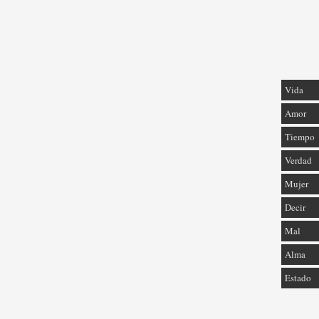
Vida
Amor
Tiempo
Verdad
Mujer
Decir
Mal
Alma
Estado