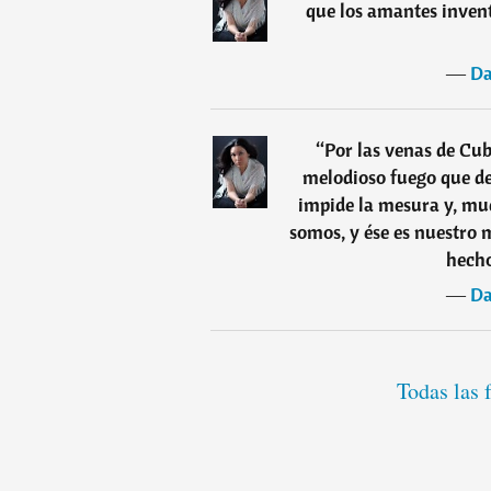
que los amantes invent
―
Da
“
Por las venas de Cub
melodioso fuego que de
impide la mesura y, muc
somos, y ése es nuestro 
hecho
―
Da
Todas las 