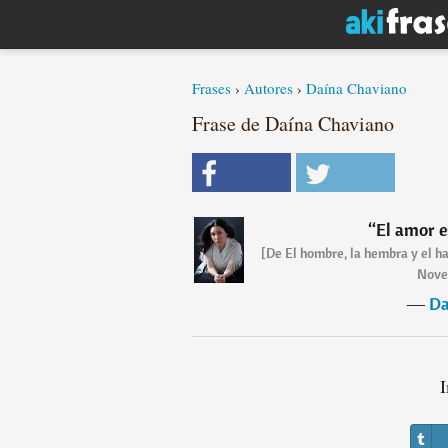
Frases
›
Autores
›
Daína Chaviano
Frase de Daína Chaviano
“
El amor 
[De El hombre, la hembra y el h
Novel
―
Da
I