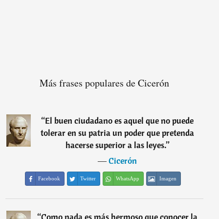
Más frases populares de Cicerón
“
El buen ciudadano es aquel que no puede
tolerar en su patria un poder que pretenda
hacerse superior a las leyes.
”
―
Cicerón
Facebook
Twitter
WhatsApp
Imagen
“
Como nada es más hermoso que conocer la