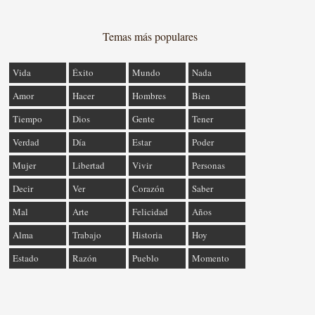
Temas más populares
Vida
Éxito
Mundo
Nada
Amor
Hacer
Hombres
Bien
Tiempo
Dios
Gente
Tener
Verdad
Día
Estar
Poder
Mujer
Libertad
Vivir
Personas
Decir
Ver
Corazón
Saber
Mal
Arte
Felicidad
Años
Alma
Trabajo
Historia
Hoy
Estado
Razón
Pueblo
Momento