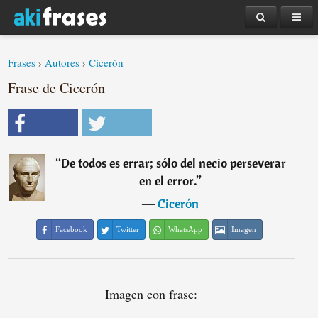
Frases
›
Autores
›
Cicerón
Frase de Cicerón
“
De todos es errar; sólo del necio perseverar
en el error.
”
―
Cicerón
Facebook
Twitter
WhatsApp
Imagen
Imagen con frase: