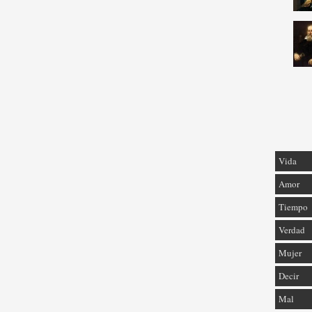
Vida
Amor
Tiempo
Verdad
Mujer
Decir
Mal