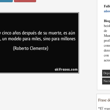
Fall
año
Biog
beis
de 
Mund
pro
con
dere
con 
acre
Depo
Naci
Frase d
“
El rega