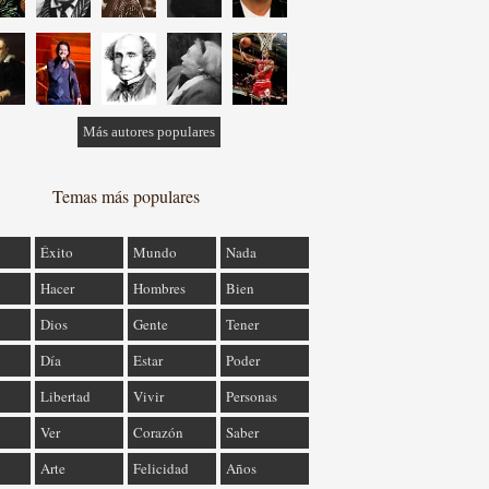
Más autores populares
Temas más populares
Éxito
Mundo
Nada
Hacer
Hombres
Bien
Dios
Gente
Tener
Día
Estar
Poder
Libertad
Vivir
Personas
Ver
Corazón
Saber
Arte
Felicidad
Años