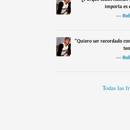
importa es 
―
Rob
“
Quiero ser recordado com
ten
―
Rob
Todas las f