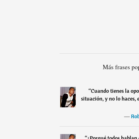
Más frases po
“
Cuando tienes la opo
situación, y no lo haces,
―
Rob
“
¿Porqué todos hablan d