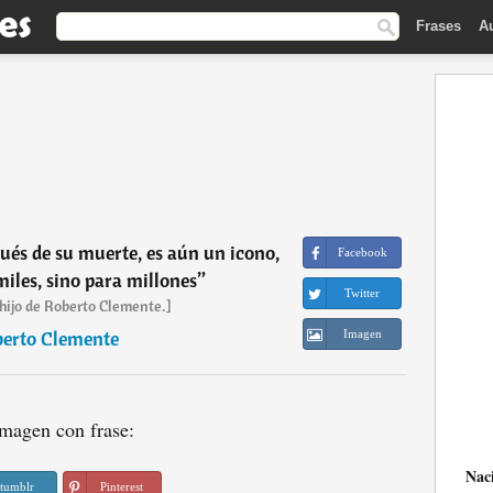
Frases
A
pués de su muerte, es aún un icono,
Facebook
iles, sino para millones
”
Twitter
hijo de Roberto Clemente.]
erto Clemente
Imagen
magen con frase:
Nac
tumblr
Pinterest