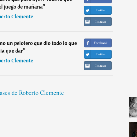
el juego de mañana
”
Twitter
erto Clemente
Imagen
o un pelotero que dio todo lo que
Facebook
ia que dar
”
Twitter
erto Clemente
Imagen
rases de Roberto Clemente