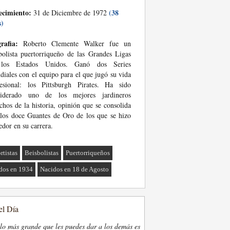
ecimiento:
(38
31 de Diciembre de 1972
s)
rafia:
Roberto Clemente Walker fue un
bolista puertorriqueño de las Grandes Ligas
los Estados Unidos. Ganó dos Series
iales con el equipo para el que jugó su vida
fesional: los Pittsburgh Pirates. Ha sido
siderado uno de los mejores jardineros
chos de la historia, opinión que se consolida
los doce Guantes de Oro de los que se hizo
edor en su carrera.
rtistas
Beisbolistas
Puertorriqueños
dos en 1934
Nacidos en 18 de Agosto
el Día
lo más grande que les puedes dar a los demás es