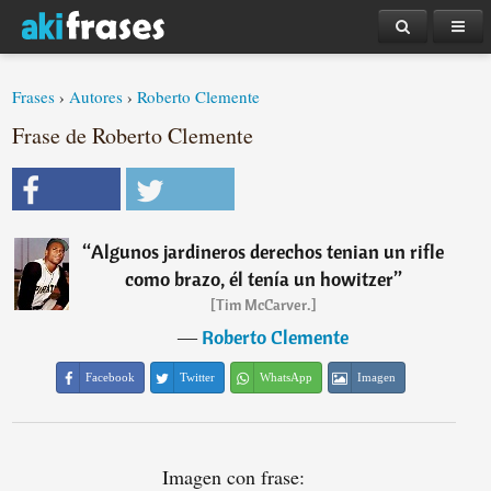
Frases
›
Autores
›
Roberto Clemente
Frase de Roberto Clemente
“
Algunos jardineros derechos tenian un rifle
como brazo, él tenía un howitzer
”
[Tim McCarver.]
―
Roberto Clemente
Facebook
Twitter
WhatsApp
Imagen
Imagen con frase: