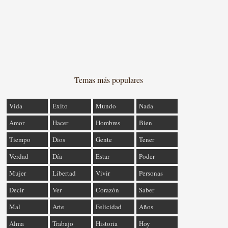
Temas más populares
Vida
Éxito
Mundo
Nada
Amor
Hacer
Hombres
Bien
Tiempo
Dios
Gente
Tener
Verdad
Día
Estar
Poder
Mujer
Libertad
Vivir
Personas
Decir
Ver
Corazón
Saber
Mal
Arte
Felicidad
Años
Alma
Trabajo
Historia
Hoy