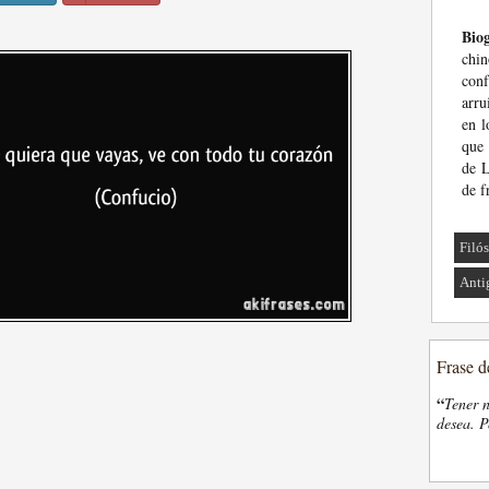
Biog
chi
conf
arru
en l
que 
de L
de f
Filó
Anti
Frase d
“
Tener n
desea. P