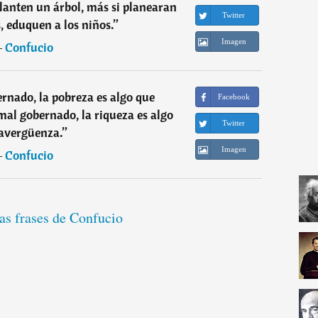
planten un árbol, más si planearan
Twitter
, eduquen a los niños.
”
Imagen
―
Confucio
ernado, la pobreza es algo que
Facebook
al gobernado, la riqueza es algo
Twitter
avergüenza.
”
Imagen
―
Confucio
as frases de Confucio