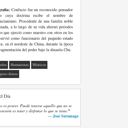
rafia:
Confucio fue un reconocido pensador
no cuya doctrina recibe el nombre de
ucianismo. Procedente de una familia noble
inada, a lo largo de su vida alternó periodos
os que ejerció como maestro con otros en los
sirvió como funcionario del pequeño estado
u, en el nordeste de China, durante la época
ragmentación del poder bajo la dinastía Chu.
sofos
Humanistas
Místicos
guos chinos
el Día
o es poseer. Puede tenerse aquello que no se
”
osesión es tener y disfrutar lo que se tiene.
José Saramago
—