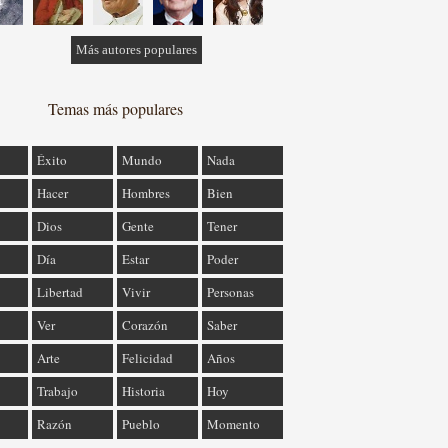
Más autores populares
Temas más populares
Éxito
Mundo
Nada
Hacer
Hombres
Bien
Dios
Gente
Tener
Día
Estar
Poder
Libertad
Vivir
Personas
Ver
Corazón
Saber
Arte
Felicidad
Años
Trabajo
Historia
Hoy
Razón
Pueblo
Momento