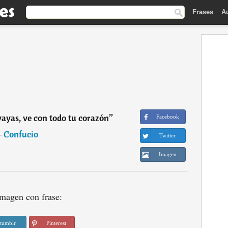
Frases
A
ayas, ve con todo tu corazón
”
Facebook
―
Confucio
Twitter
Imagen
magen con frase:
tumblr
Pinterest