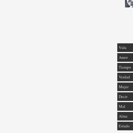
Vida
Amor
Tiempo
Verdad
Mujer
Decir
Mal
Alma
Estado