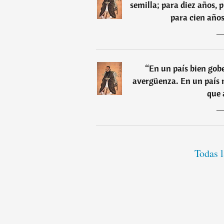
semilla; para diez años, 
para cien años
“
En un país bien gob
avergüenza. En un país m
que 
Todas l