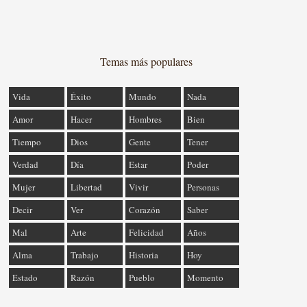
Temas más populares
Vida
Éxito
Mundo
Nada
Amor
Hacer
Hombres
Bien
Tiempo
Dios
Gente
Tener
Verdad
Día
Estar
Poder
Mujer
Libertad
Vivir
Personas
Decir
Ver
Corazón
Saber
Mal
Arte
Felicidad
Años
Alma
Trabajo
Historia
Hoy
Estado
Razón
Pueblo
Momento