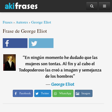
Frases
›
Autores
›
George Eliot
Frase de George Eliot
“
En ningún momento he dudado que las
mujeres son tontas. Al fin y al cabo el
Todopoderoso las creó a imagen y semejanza
de los hombres
”
―
George Eliot
Facebook
Twitter
WhatsApp
Imagen