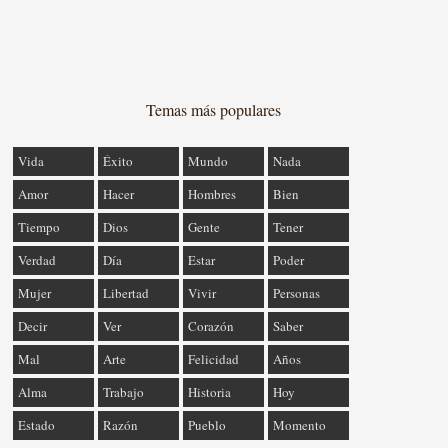
Temas más populares
Vida
Éxito
Mundo
Nada
Amor
Hacer
Hombres
Bien
Tiempo
Dios
Gente
Tener
Verdad
Día
Estar
Poder
Mujer
Libertad
Vivir
Personas
Decir
Ver
Corazón
Saber
Mal
Arte
Felicidad
Años
Alma
Trabajo
Historia
Hoy
Estado
Razón
Pueblo
Momento