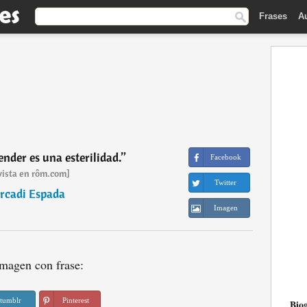
Frases
A
ender es una esterilidad.
”
Facebook
vista en rôm.com]
Twitter
rcadi Espada
Imagen
magen con frase:
tumblr
Pinterest
Biog