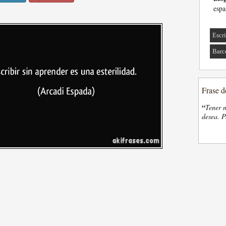
espa
Escri
Barc
Frase d
“
Tener n
desea. P