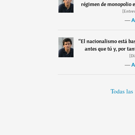
régimen de monopolio en 
[Entre
―
A
“
El nacionalismo está ba
antes que tú y, por ta
[Di
―
A
Todas las