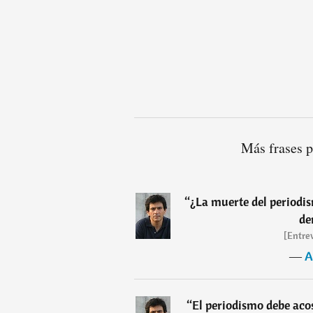
Más frases 
“
¿La muerte del periodis
de
[Entre
―
A
“
El periodismo debe aco