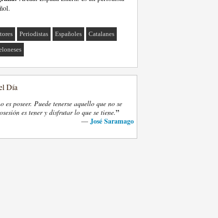
ñol.
tores
Periodistas
Españoles
Catalanes
eloneses
el Día
o es poseer. Puede tenerse aquello que no se
”
osesión es tener y disfrutar lo que se tiene.
José Saramago
—