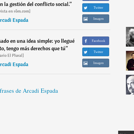
la gestión del conflicto social.
”
Twitter
vista en rôm.com]
rcadi Espada
Imagen
sado en una idea simple: yo llegué
Facebook
nto, tengo más derechos que tú
”
Twitter
ario El Plural]
rcadi Espada
Imagen
 frases de Arcadi Espada