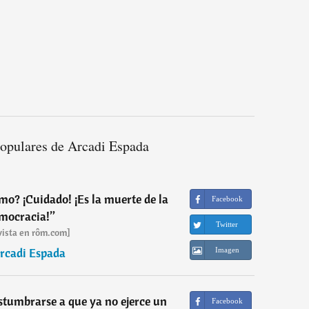
populares de Arcadi Espada
mo? ¡Cuidado! ¡Es la muerte de la
Facebook
mocracia!
”
Twitter
vista en rôm.com]
rcadi Espada
Imagen
stumbrarse a que ya no ejerce un
Facebook