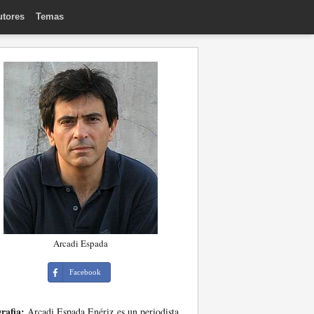
utores
Temas
Arcadi Espada
Facebook
rafia:
Arcadi Espada Enériz es un periodista