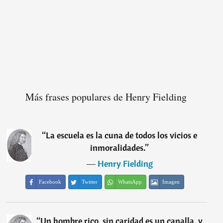
Más frases populares de Henry Fielding
“
La escuela es la cuna de todos los vicios e
inmoralidades.
”
―
Henry Fielding
Facebook
Twitter
WhatsApp
Imagen
“
Un hombre rico, sin caridad es un canalla, y