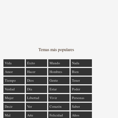
Temas más populares
Vida
Éxito
Mundo
Nada
Amor
Hacer
Hombres
Bien
Tiempo
Dios
Gente
Tener
Verdad
Día
Estar
Poder
Mujer
Libertad
Vivir
Personas
Decir
Ver
Corazón
Saber
Mal
Arte
Felicidad
Años