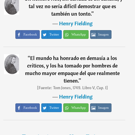
tal vez no sería difícil demostrar que es
también un tonto.
”
―
Henry Fielding
Facebook
Twitter
WhatsApp
Imagen
“
El mundo ha honrado en demasía a los
críticos, y los ha tomado por hombres de
mucho mayor empaque del que realmente
tienen.
”
[Fuente: Tom Jones, 1749. Libro V, Cap. I]
―
Henry Fielding
Facebook
Twitter
WhatsApp
Imagen