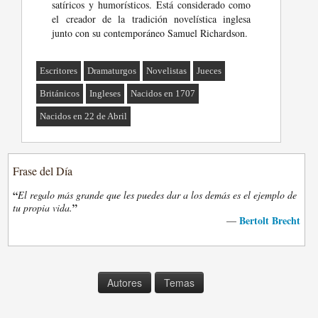
satíricos y humorísticos. Está considerado como
el creador de la tradición novelística inglesa
junto con su contemporáneo Samuel Richardson.
Escritores
Dramaturgos
Novelistas
Jueces
Británicos
Ingleses
Nacidos en 1707
Nacidos en 22 de Abril
Frase del Día
“
El regalo más grande que les puedes dar a los demás es el ejemplo de
”
tu propia vida.
Bertolt Brecht
—
Autores
Temas