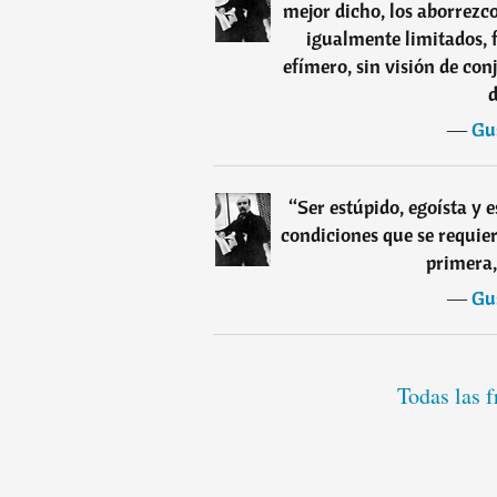
mejor dicho, los aborrezc
igualmente limitados, f
efímero, sin visión de con
d
―
Gu
“
Ser estúpido, egoísta y e
condiciones que se requiere
primera,
―
Gu
Todas las f