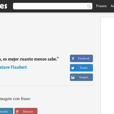
Frases
A
ua, es mejor cuanto menos sabe.
”
Facebook
stave Flaubert
Twitter
Imagen
magen con frase:
tumblr
Pinterest