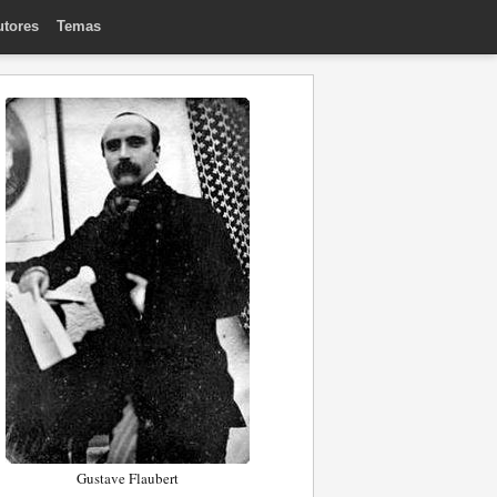
utores
Temas
Gustave Flaubert