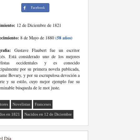
Facebook
imiento:
12 de Diciembre de 1821
ecimiento:
(58 años)
8 de Mayo de 1880
rafia:
Gustave Flaubert fue un escritor
ncés. Está considerado uno de los mejores
elistas occidentales y es conocido
cipalmente por su primera novela publicada,
me Bovary, y por su escrupulosa devoción a
rte y su estilo, cuyo mejor ejemplo fue su
rminable búsqueda de le mot juste.
tores
Novelistas
Franceses
dos en 1821
Nacidos en 12 de Diciembre
el Día