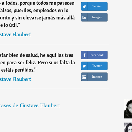
o a todos, porque todos me parecen
Twitter
alsos, pueriles, empleados en lo
junto y sin elevarse jamás más allá
Imagen
e lo útil.
”
stave Flaubert
star bien de salud, he aquí las tres
Facebook
n para ser feliz. Pero si os falta la
Twitter
 estáis perdidos.
”
Imagen
stave Flaubert
rases de Gustave Flaubert