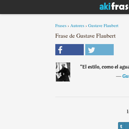
Frases
›
Autores
›
Gustave Flaubert
Frase de Gustave Flaubert
“
El estilo, como el ag
―
Gu
I