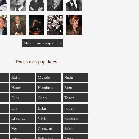
Más autores populares
Temas más populares
Éxito
Mundo
Nada
Hacer
Hombres
Bien
Dios
Gente
Tener
Día
Estar
Poder
Libertad
Vivir
Personas
Ver
Corazón
Saber
Arte
Felicidad
Años