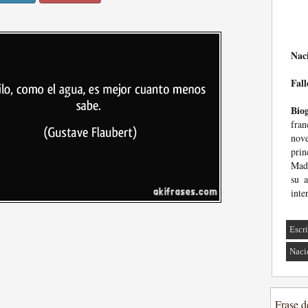
Nac
Fall
Biog
fra
nov
prin
Mada
su a
inte
Escri
Naci
Frase d