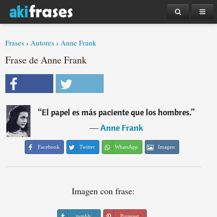
Frases
›
Autores
›
Anne Frank
Frase de Anne Frank
“
El papel es más paciente que los hombres.
”
―
Anne Frank
Facebook
Twitter
WhatsApp
Imagen
Imagen con frase:
tumblr
Pinterest