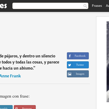
Frases
A
e pájaros, y dentro un silencio
Facebook
 todos y todas las cosas, y parece
Twitter
e hacia un abismo.
”
Imagen
Anne Frank
magen con frase:
tumblr
Pinterest