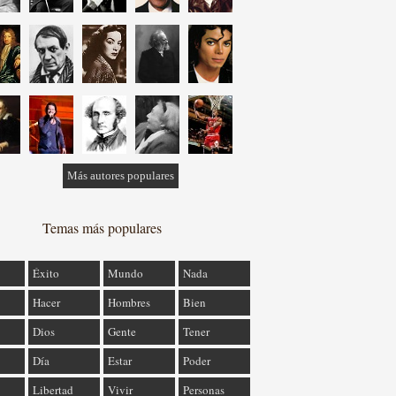
Más autores populares
Temas más populares
Éxito
Mundo
Nada
Hacer
Hombres
Bien
Dios
Gente
Tener
Día
Estar
Poder
Libertad
Vivir
Personas