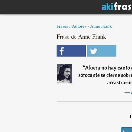
Frases
›
Autores
›
Anne Frank
Frase de Anne Frank
“
Afuera no hay canto d
sofocante se cierne sobre
arrastrarm
―
I