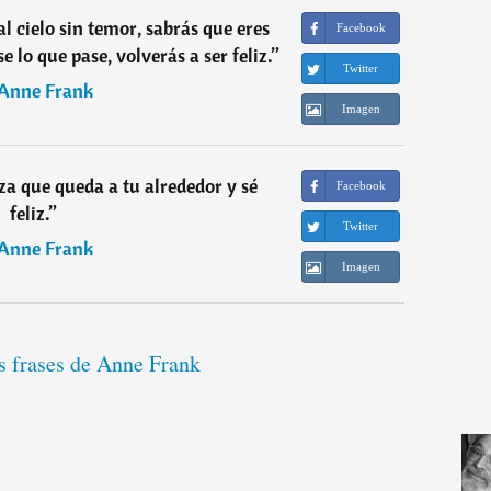
l cielo sin temor, sabrás que eres
Facebook
e lo que pase, volverás a ser feliz.
”
Twitter
Anne Frank
Imagen
eza que queda a tu alrededor y sé
Facebook
feliz.
”
Twitter
Anne Frank
Imagen
s frases de Anne Frank