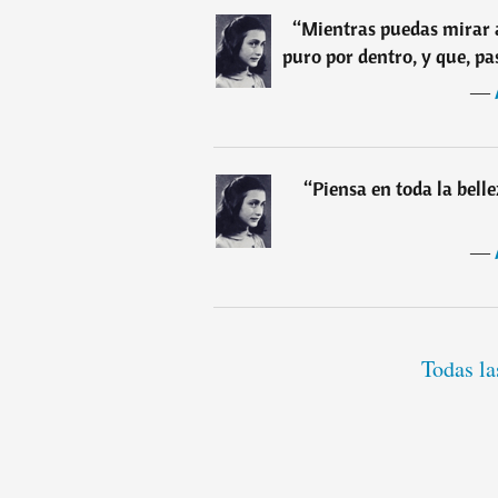
“
Mientras puedas mirar a
puro por dentro, y que, pas
―
“
Piensa en toda la bell
―
Todas la