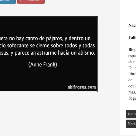
Nac
Fall
Biog
esp
ale
Dia
libr
de 
ocul
más
Seg
Escri
Naci