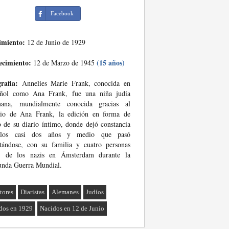
Facebook
imiento:
12 de Junio de 1929
ecimiento:
(15 años)
12 de Marzo de 1945
rafia:
Annelies Marie Frank, conocida en
añol como Ana Frank, fue una niña judía
mana, mundialmente conocida gracias al
rio de Ana Frank, la edición en forma de
o de su diario íntimo, donde dejó constancia
los casi dos años y medio que pasó
tándose, con su familia y cuatro personas
, de los nazis en Ámsterdam durante la
unda Guerra Mundial.
tores
Diaristas
Alemanes
Judíos
dos en 1929
Nacidos en 12 de Junio