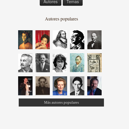
Autores
Temas
Autores populares
Más autores populares