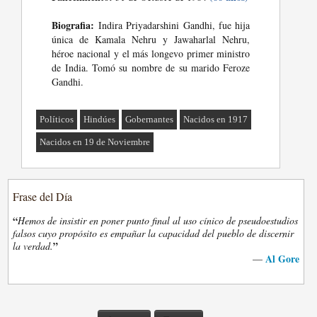
Biografia:
Indira Priyadarshini Gandhi, fue hija
única de Kamala Nehru y Jawaharlal Nehru,
héroe nacional y el más longevo primer ministro
de India. Tomó su nombre de su marido Feroze
Gandhi.
Políticos
Hindúes
Gobernantes
Nacidos en 1917
Nacidos en 19 de Noviembre
Frase del Día
“
Hemos de insistir en poner punto final al uso cínico de pseudoestudios
falsos cuyo propósito es empañar la capacidad del pueblo de discernir
”
la verdad.
Al Gore
—