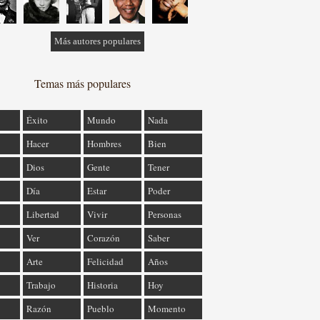
Más autores populares
Temas más populares
Éxito
Mundo
Nada
Hacer
Hombres
Bien
Dios
Gente
Tener
Día
Estar
Poder
Libertad
Vivir
Personas
Ver
Corazón
Saber
Arte
Felicidad
Años
Trabajo
Historia
Hoy
Razón
Pueblo
Momento