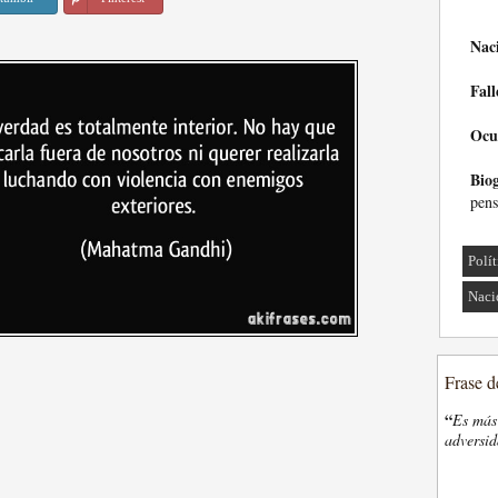
Nac
Fall
Ocu
Biog
pens
Polí
Naci
Frase d
“
Es más 
adversi