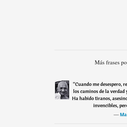
Más frases p
“
Cuando me desespero, rec
los caminos de la verdad 
Ha habido tiranos, asesin
invencibles, per
―
Ma