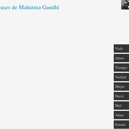
frases de Mahatma Gandhi
Vida
Amor
Tiempo
Verdad
Mujer
Decir
Mal
Alma
Estado