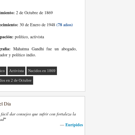
imiento:
2 de Octubre de 1869
ecimiento:
(78 años)
30 de Enero de 1948
pación:
político, activista
rafia:
Mahatma Gandhi fue un abogado,
ador y político indio.
tico
Activista
Nacidos en 1869
dos en 2 de Octubre
el Día
fácil dar consejos que sufrir con fortaleza la
”
dad
Eurípides
—