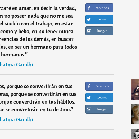
aré en amar, en decir la verdad,
Facebook
en no poseer nada que no me sea
Twitter
l sueldo con el trabajo, en estar
 como y bebo, en no tener nunca
Imagen
creencias de los demás, en buscar
dos, en ser un hermano para todos
 hermanos.
”
hatma Gandhi
s, porque se convertirán en tus
Facebook
bras, porque se convertirán en tus
Twitter
porque convertirán en tus hábitos.
ue se convertirán en tu destino.
”
Imagen
hatma Gandhi