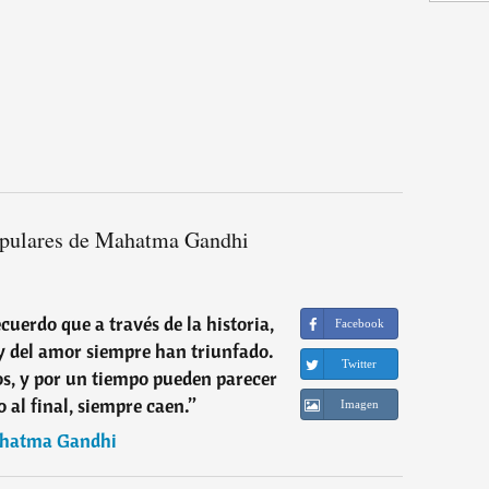
opulares de Mahatma Gandhi
uerdo que a través de la historia,
Facebook
y del amor siempre han triunfado.
Twitter
os, y por un tiempo pueden parecer
o al final, siempre caen.
”
Imagen
hatma Gandhi