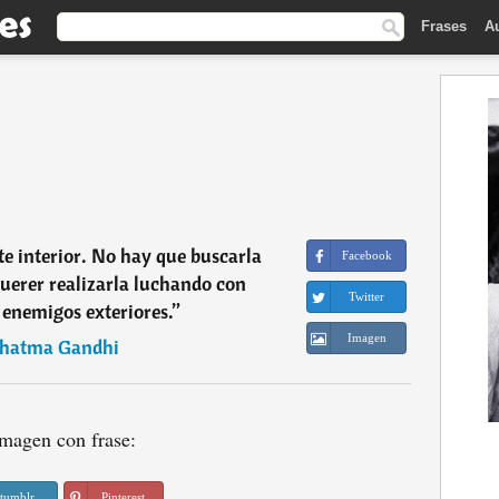
Frases
A
e interior. No hay que buscarla
Facebook
querer realizarla luchando con
Twitter
 enemigos exteriores.
”
Imagen
hatma Gandhi
magen con frase:
tumblr
Pinterest