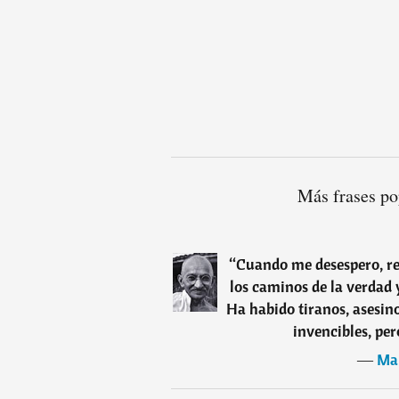
Más frases p
“
Cuando me desespero, rec
los caminos de la verdad 
Ha habido tiranos, asesin
invencibles, per
―
Ma