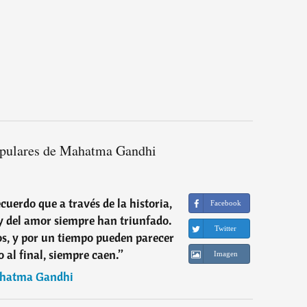
opulares de Mahatma Gandhi
uerdo que a través de la historia,
Facebook
y del amor siempre han triunfado.
Twitter
os, y por un tiempo pueden parecer
o al final, siempre caen.
”
Imagen
hatma Gandhi