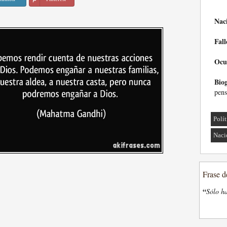
Nac
Fall
Ocu
Biog
pens
Polí
Naci
Frase d
“
Sólo ha