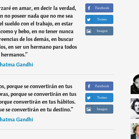
aré en amar, en decir la verdad,
Facebook
en no poseer nada que no me sea
Twitter
l sueldo con el trabajo, en estar
 como y bebo, en no tener nunca
Imagen
creencias de los demás, en buscar
dos, en ser un hermano para todos
 hermanos.
”
hatma Gandhi
s, porque se convertirán en tus
Facebook
bras, porque se convertirán en tus
Twitter
porque convertirán en tus hábitos.
ue se convertirán en tu destino.
”
Imagen
hatma Gandhi