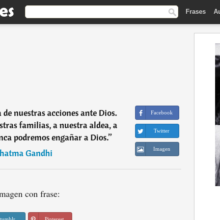
Frases
A
de nuestras acciones ante Dios.
Facebook
ras familias, a nuestra aldea, a
Twitter
unca podremos engañar a Dios.
”
Imagen
hatma Gandhi
magen con frase:
tumblr
Pinterest