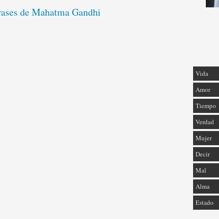
frases de Mahatma Gandhi
Vida
Amor
Tiempo
Verdad
Mujer
Decir
Mal
Alma
Estado