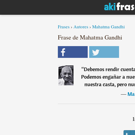
Frases
›
Autores
›
Mahatma Gandhi
Frase de Mahatma Gandhi
“
Debemos rendir cuenta 
Podemos engañar a nuest
nuestra casta, pero n
―
Ma
I