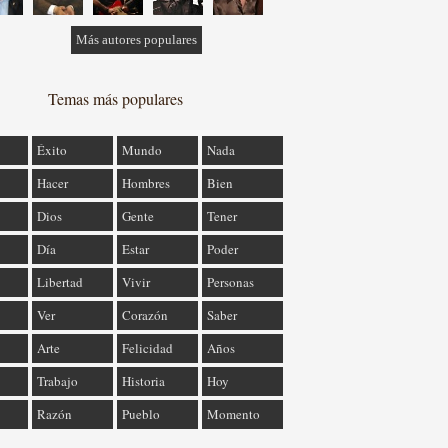
Más autores populares
Temas más populares
Éxito
Mundo
Nada
Hacer
Hombres
Bien
Dios
Gente
Tener
Día
Estar
Poder
Libertad
Vivir
Personas
Ver
Corazón
Saber
Arte
Felicidad
Años
Trabajo
Historia
Hoy
Razón
Pueblo
Momento