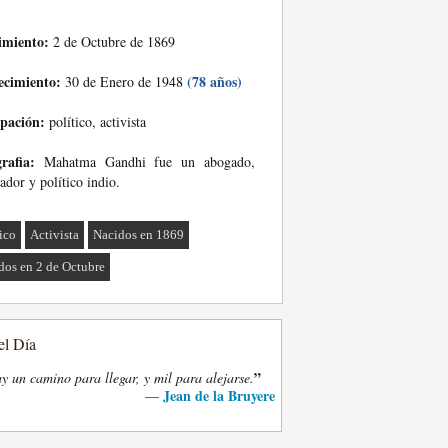
imiento:
2 de Octubre de 1869
ecimiento:
(78 años)
30 de Enero de 1948
pación:
político, activista
rafia:
Mahatma Gandhi fue un abogado,
ador y político indio.
tico
Activista
Nacidos en 1869
dos en 2 de Octubre
el Día
”
y un camino para llegar, y mil para alejarse.
Jean de la Bruyere
—