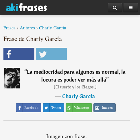
Frases
›
Autores
›
Charly García
Frase de Charly García
“
La mediocridad para algunos es normal, la
locura es poder ver más allá
”
[El tuerto y los Ciegos.]
―
Charly García
Facebook
Twitter
WhatsApp
Imagen
Imagen con frase: