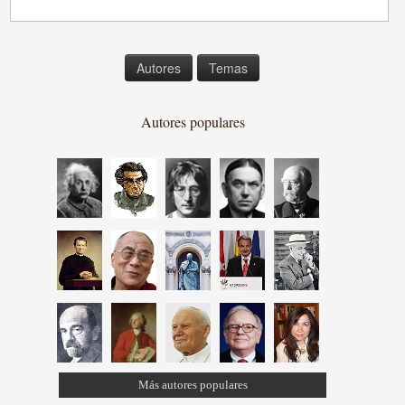
Autores
Temas
Autores populares
Más autores populares