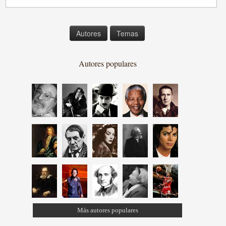
Autores
Temas
Autores populares
Más autores populares